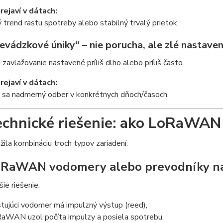
rejaví v dátach:
trend rastu spotreby alebo stabilný trvalý prietok.
evádzkové úniky“ – nie porucha, ale zlé nastaven
 zavlažovanie nastavené príliš dlho alebo príliš často.
rejaví v dátach:
i sa nadmerný odber v konkrétnych dňoch/časoch.
echnické riešenie: ako LoRaWAN 
ila kombináciu troch typov zariadení:
oRaWAN vodomery alebo prevodníky na
šie riešenie:
stujúci vodomer má impulzný výstup (reed),
aWAN uzol počíta impulzy a posiela spotrebu.