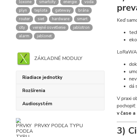
loxone
smartcity
energie
voda
prev
plyn
teplota
gateway
brána
router
sieť
hardware
smart
Keď samos
city
verejné osvetlenie
jablotron
tec
alarm
jablonet
eko
LoRaWAN j
ZÁKLADNÉ MODULY
dok
umo
Riadiace jednotky
nev
dá 
Rozšírenia
V praxi o
Audiosystém
pochopiť:
v čase a
PRVKY PODĽA TYPU
3) C