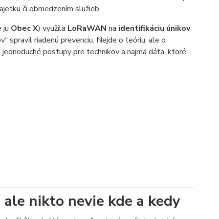
majetku či obmedzením služieb.
e ju
Obec X
) využila
LoRaWAN
na
identifikáciu únikov
spravil riadenú prevenciu. Nejde o teóriu, ale o
 jednoduché postupy pre technikov a najmä dáta, ktoré
 ale nikto nevie kde a kedy