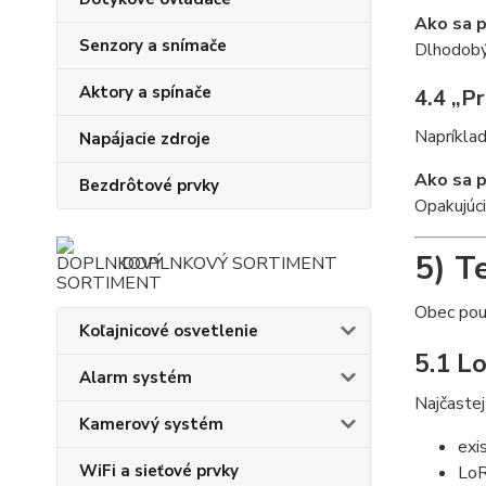
Ako sa p
Senzory a snímače
Dlhodobý 
Aktory a spínače
4.4 „Pr
Napríklad
Napájacie zdroje
Ako sa p
Bezdrôtové prvky
Opakujúc
5) T
DOPLNKOVÝ SORTIMENT
Obec použ
Koľajnicové osvetlenie
5.1 L
Alarm systém
Najčastej
Kamerový systém
exi
WiFi a sieťové prvky
LoR