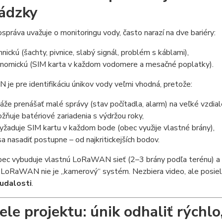
ádzky
práva uvažuje o monitoringu vody, často narazí na dve bariéry:
hnickú (šachty, pivnice, slabý signál, problém s káblami),
nomickú (SIM karta v každom vodomere a mesačné poplatky).
e pre identifikáciu únikov vody veľmi vhodná, pretože:
áže prenášať malé správy (stav počítadla, alarm) na veľké vzdial
žňuje batériové zariadenia s výdržou roky,
yžaduje SIM kartu v každom bode (obec využije vlastné brány),
sa nasadiť postupne – od najkritickejších bodov.
bec vybuduje vlastnú LoRaWAN sieť (2–3 brány podľa terénu) a 
 LoRaWAN nie je „kamerový“ systém. Nezbiera video, ale posiela
 udalosti
.
iele projektu: únik odhaliť rýchlo