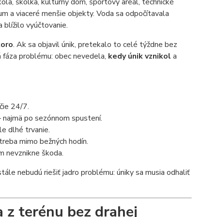
ola, škôlka, kultúrny dom, športový areál, technické
rum a viaceré menšie objekty. Voda sa odpočítavala
 blížilo vyúčtovanie.
koro
. Ak sa objavil únik, pretekalo to celé týždne bez
há fáza problému: obec nevedela,
kedy únik vznikol
a
čie 24/7.
 – najmä po sezónnom spustení.
e dlhé trvanie.
otreba mimo bežných hodín.
ým nevznikne škoda.
tále nebudú riešiť jadro problému: úniky sa musia odhaliť
 z terénu bez drahej