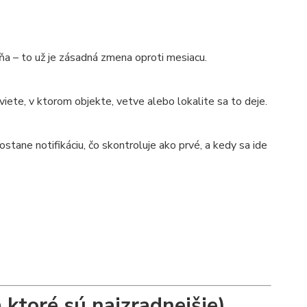
dňa – to už je zásadná zmena oproti mesiacu.
 viete, v ktorom objekte, vetve alebo lokalite sa to deje.
stane notifikáciu, čo skontroluje ako prvé, a kedy sa ide
 ktoré sú najzradnejšie)