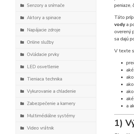
peniaze, 
Senzory a snímače
Táto príp
Aktory a spinace
vody
a po
Napájacie zdroje
overený p
sa dajú p
Online služby
V texte s
Ovládacie prvky
pre
LED osvetlenie
aké
ako
Tieniaca technika
ako
Vykurovanie a chladenie
ako
aké
Zabezpečenie a kamery
a a
Multimédiálne systémy
1) V
Video vrátnik