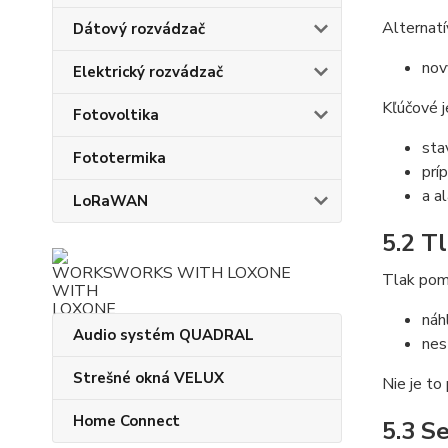
Alternatí
Dátový rozvádzač
nov
Elektrický rozvádzač
Kľúčové j
Fotovoltika
sta
Fototermika
prí
a a
LoRaWAN
5.2 T
WORKS WITH LOXONE
Tlak pom
náh
Audio systém QUADRAL
nes
Strešné okná VELUX
Nie je to
Home Connect
5.3 S