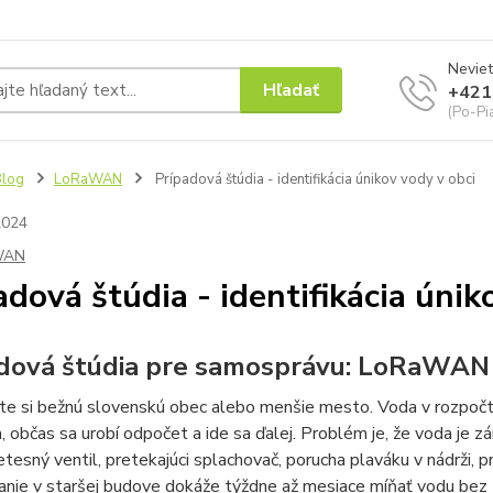
Neviet
Hľadať
+421
(Po-Pi
Blog
LoRaWAN
Prípadová štúdia - identifikácia únikov vody v obci
2024
WAN
adová štúdia - identifikácia únik
dová štúdia pre samosprávu: LoRaWAN a 
e si bežnú slovenskú obec alebo menšie mesto. Voda v rozpočte 
a, občas sa urobí odpočet a ide sa ďalej. Problém je, že voda je z
etesný ventil, pretekajúci splachovač, porucha plaváku v nádrži,
nie v staršej budove dokáže týždne až mesiace míňať vodu bez to