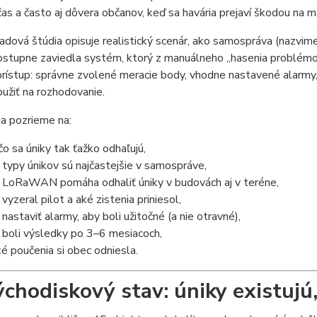
čas a často aj dôvera občanov, keď sa havária prejaví škodou na 
adová štúdia opisuje realistický scenár, ako samospráva (nazvim
stupne zaviedla systém, ktorý z manuálneho „hasenia problémov“ 
rístup: správne zvolené meracie body, vhodne nastavené alarmy,
oužiť na rozhodovanie.
a pozrieme na:
čo sa úniky tak ťažko odhaľujú,
 typy únikov sú najčastejšie v samospráve,
 LoRaWAN pomáha odhaliť úniky v budovách aj v teréne,
 vyzeral pilot a aké zistenia priniesol,
 nastaviť alarmy, aby boli užitočné (a nie otravné),
 boli výsledky po 3–6 mesiacoch,
ké poučenia si obec odniesla.
ýchodiskový stav: úniky existujú,