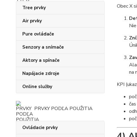
Obec X si 
Tree prvky
Det
Air prvky
Nie
Pure ovládače
Zní
Úni
Senzory a snímače
Zav
Aktory a spínače
Ala
na 
Napájacie zdroje
KPI (ukaz
Online služby
poč
čas
PRVKY PODĽA POUŽITIA
odh
poč
Ovládacie prvky
4) A