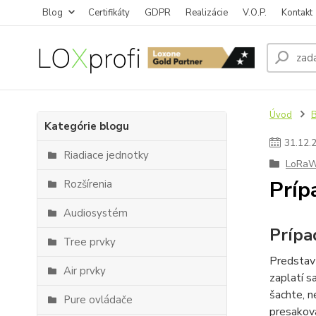
Blog
Certifikáty
GDPR
Realizácie
V.O.P.
Kontakt
Úvod
Kategórie blogu
31
.
12
.
Riadiace jednotky
LoRa
Príp
Rozšírenia
Audiosystém
Prípa
Tree prvky
Predstavt
Air prvky
zaplatí s
šachte, n
Pure ovládače
presakova