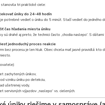
stanovila tri praktické ciele:
ekovať úniky do 24–48 hodín
 je potrebné vedieť o úniku do 5 minút. Stačí vedieť do jedného 
žiť čas hľadania miesta úniku
ky sú drahé aj preto, že technici často „chodia naslepo“. S dátami
iesť jednoduchý proces reakcie
rm bez procesu je len hluk. Obec chcela mať jasné pravidlá: kto do
miesto.
ovatele):
et zachytených únikov,
 od vzniku úniku po detekciu,
ad ušetrenej vody,
et servisných výjazdov „naslepo“ vs. cielených.
ké úniky riešime v samospráve (a