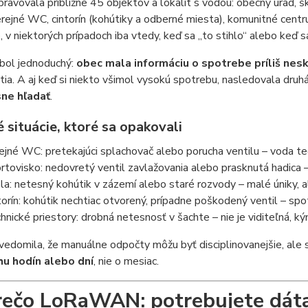
ravovala približne 45 objektov a lokalít s vodou: obecný úrad, šk
erejné WC, cintorín (kohútiky a odberné miesta), komunitné cent
 v niektorých prípadoch iba vtedy, keď sa „to stihlo“ alebo keď sa
bol jednoduchý:
obec mala informáciu o spotrebe príliš nes
ia. A aj keď si niekto všimol vysokú spotrebu, nasledovala dru
ne hľadať
.
 situácie, ktoré sa opakovali
ejné WC: pretekajúci splachovač alebo porucha ventilu – voda te
rtovisko: nedovretý ventil zavlažovania alebo prasknutá hadica
la: netesný kohútik v zázemí alebo staré rozvody – malé úniky, al
torín: kohútik nechtiac otvorený, prípadne poškodený ventil – sp
hnické priestory: drobná netesnosť v šachte – nie je viditeľná, k
vedomila, že manuálne odpočty môžu byť disciplinovanejšie, ale s
hu hodín alebo dní
, nie o mesiac.
rečo LoRaWAN: potrebujete dáta