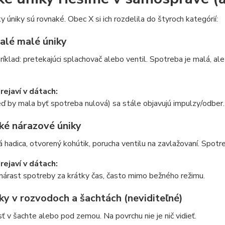
y úniky sú rovnaké. Obec X si ich rozdelila do štyroch kategórií:
valé malé úniky
ríklad: pretekajúci splachovač alebo ventil. Spotreba je malá, 
rejaví v dátach:
eď by mala byť spotreba nulová) sa stále objavujú impulzy/odber.
ľké nárazové úniky
 hadica, otvorený kohútik, porucha ventilu na zavlažovaní. Spotre
rejaví v dátach:
árast spotreby za krátky čas, často mimo bežného režimu.
ky v rozvodoch a šachtách (neviditeľné)
 v šachte alebo pod zemou. Na povrchu nie je nič vidieť.