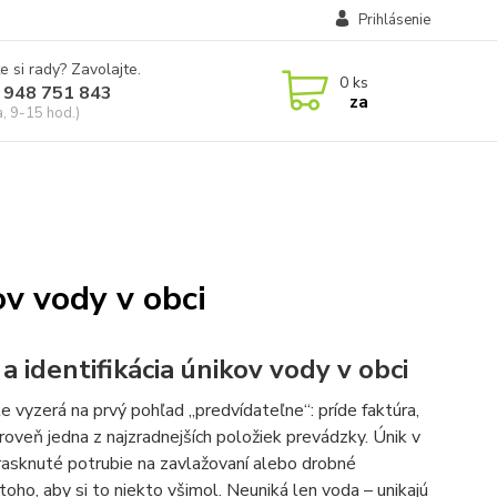
Prihlásenie
e si rady? Zavolajte.
0
ks
 948 751 843
za
a, 9-15 hod.)
ov vody v obci
identifikácia únikov vody v obci
vyzerá na prvý pohľad „predvídateľne“: príde faktúra,
ároveň jedna z najzradnejších položiek prevádzky. Únik v
 prasknuté potrubie na zavlažovaní alebo drobné
ho, aby si to niekto všimol. Neuniká len voda – unikajú