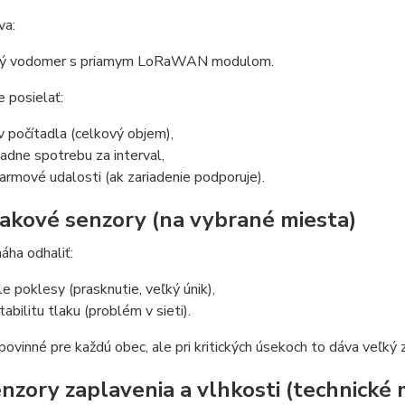
va:
ý vodomer s priamym LoRaWAN modulom.
e posielať:
v počítadla (celkový objem),
padne spotrebu za interval,
larmové udalosti (ak zariadenie podporuje).
lakové senzory (na vybrané miesta)
áha odhaliť:
le poklesy (prasknutie, veľký únik),
tabilitu tlaku (problém v sieti).
 povinné pre každú obec, ale pri kritických úsekoch to dáva veľký
enzory zaplavenia a vlhkosti (technické 