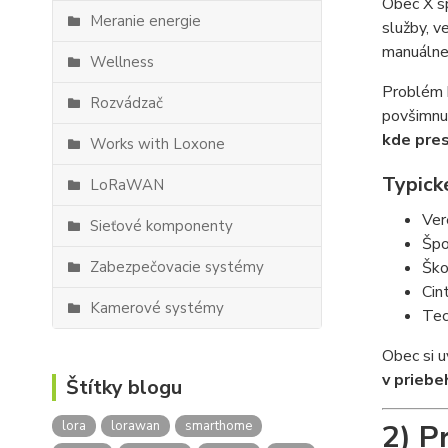
Obec X sp
Meranie energie
služby, v
manuálne,
Wellness
Problém 
Rozvádzač
povšimnut
kde pres
Works with Loxone
Typické
LoRaWAN
Ver
Sieťové komponenty
Špo
Zabezpečovacie systémy
Ško
Cin
Kamerové systémy
Tec
Obec si u
v priebe
Štítky blogu
lora
lorawan
smarthome
2) P