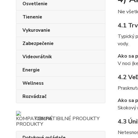
Osvetlenie
Nie všetk
Tienenie
4.1 Tr
Vykurovanie
Typický p
Zabezpečenie
vody.
Ako sa p
Videovrátnik
V noci (k
Energie
4.2 Ve
Wellness
Prasknutá
Rozvádzač
Ako sa p
Skokový n
KOMPATIBILNÉ PRODUKTY
4.3 Úni
Netesnosť
Dotykové ovládače