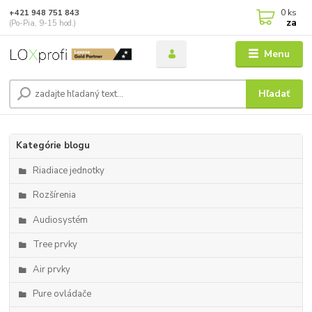
0
ks
+421 948 751 843
za
(Po-Pia, 9-15 hod.)
Menu
Hľadať
Kategórie blogu
Riadiace jednotky
Rozšírenia
Audiosystém
Tree prvky
Air prvky
Pure ovládače