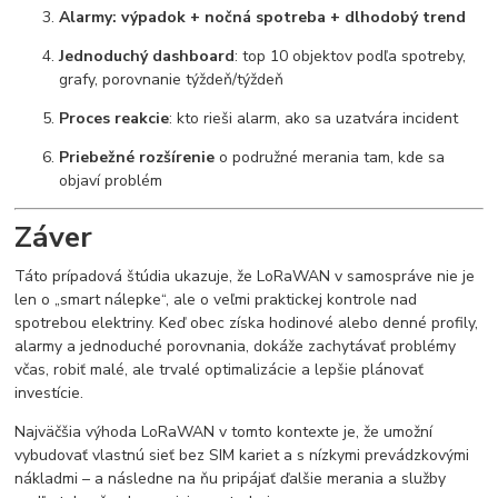
Alarmy: výpadok + nočná spotreba + dlhodobý trend
Jednoduchý dashboard
: top 10 objektov podľa spotreby,
grafy, porovnanie týždeň/týždeň
Proces reakcie
: kto rieši alarm, ako sa uzatvára incident
Priebežné rozšírenie
o podružné merania tam, kde sa
objaví problém
Záver
Táto prípadová štúdia ukazuje, že LoRaWAN v samospráve nie je
len o „smart nálepke“, ale o veľmi praktickej kontrole nad
spotrebou elektriny. Keď obec získa hodinové alebo denné profily,
alarmy a jednoduché porovnania, dokáže zachytávať problémy
včas, robiť malé, ale trvalé optimalizácie a lepšie plánovať
investície.
Najväčšia výhoda LoRaWAN v tomto kontexte je, že umožní
vybudovať vlastnú sieť bez SIM kariet a s nízkymi prevádzkovými
nákladmi – a následne na ňu pripájať ďalšie merania a služby