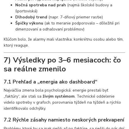
Nočná spotreba nad prah
(najmä školské budovy a
športoviská)
Dlhodobý trend
(napr. 7-dňový priemer rastie)
Špičky výkonu
(ak to meranie podporovalo – dôležité pri
dimenzovaní a odhaľovaní problémov)
Kľúčom bolo, že alarmy mali vlastníka: konkrétnu osobu alebo tím,
ktorý reaguje.
7) Výsledky po 3–6 mesiacoch: čo
sa reálne zmenilo
7.1 Prehľad a „energia ako dashboard“
Najväčšia zmena bola psychologická: energie prestali byť
„faktúry“, ale stali sa
živým systémom
. Technické oddelenie
videlo spotreby v grafoch, porovnania týždeň na týždeň a rýchlo
identifikovalo odchýlky.
7.2 Rýchle zásahy namiesto neskorých prekvapení
Problémy, ktoré by sa inak riešili až po faktúre, sa riešili do pár dní: