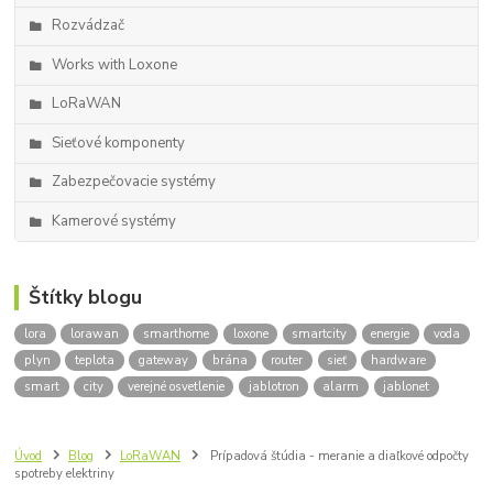
Rozvádzač
Works with Loxone
LoRaWAN
Sieťové komponenty
Zabezpečovacie systémy
Kamerové systémy
Štítky blogu
lora
lorawan
smarthome
loxone
smartcity
energie
voda
plyn
teplota
gateway
brána
router
sieť
hardware
smart
city
verejné osvetlenie
jablotron
alarm
jablonet
Úvod
Blog
LoRaWAN
Prípadová štúdia - meranie a diaľkové odpočty
spotreby elektriny