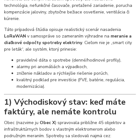
technológia, nefunkčné časovače, preťažené zariadenie, porucha
kompenzácie jaloviny, zbytočne bežiace osvetlenie, ventilácia či
kúrenie.
Táto prípadová štúdia opisuje realistický scenár nasadenia
LoRaWAN
v samospráve so zameraním výhradne na
meranie a
diaľkové odpočty spotreby elektriny
. Cieľom nie je „smart city
pre leták“, ale systém, ktorý prinesie:
pravidelné dáta o spotrebe (denné/hodinové profily),
alarmy pri anomáliách a výpadkoch,
zníženie nákladov a rýchlejšie riešenie porúch,
kvalitný podklad pre investície (FVE, batérie, regulácia,
modernizácia).
1) Východiskový stav: keď máte
faktúry, ale nemáte kontrolu
Obec (nazvime ju
Obec X
) spravovala približne 45 objektov a
infraštruktúrnych bodov s vlastným elektromerom alebo
podružným meraním. Spotreby sa sledovali najmä cez: