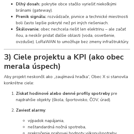
Dlhý dosah:
pokrytie obce stačilo vyriešiť niekoľkými
bránami (gateway).
Prenik signálu:
rozvádzače, pivnice a technické miestnosti
boli často lepšie pokryté než pri iných riešeniach.
Škálovanie:
obec nechcela riešiť len elektrinu – ale začať
ňou, a neskôr pridať ďalšie oblasti (voda, osvetlenie,
ovzdušie). LoRaWAN to umožňuje bez zmeny infraštruktúry.
3) Ciele projektu a KPI (ako obec
merala úspech)
Aby projekt neskončil ako „zaujímavá hračka“, Obec X si stanovila
konkrétne ciele:
Získať hodinové alebo denné profily spotreby
pre
najdrahšie objekty (škola, športovisko, ČOV, úrad).
Zaviesť alarmy
:
výpadok napájania,
neštandardná nočná spotreba,
prekročenie prahovej hodnoty výkonu/spotreby.