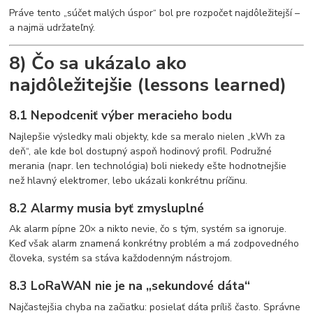
Práve tento „súčet malých úspor“ bol pre rozpočet najdôležitejší –
a najmä udržateľný.
8) Čo sa ukázalo ako
najdôležitejšie (lessons learned)
8.1 Nepodceniť výber meracieho bodu
Najlepšie výsledky mali objekty, kde sa meralo nielen „kWh za
deň“, ale kde bol dostupný aspoň hodinový profil. Podružné
merania (napr. len technológia) boli niekedy ešte hodnotnejšie
než hlavný elektromer, lebo ukázali konkrétnu príčinu.
8.2 Alarmy musia byť zmysluplné
Ak alarm pípne 20× a nikto nevie, čo s tým, systém sa ignoruje.
Keď však alarm znamená konkrétny problém a má zodpovedného
človeka, systém sa stáva každodenným nástrojom.
8.3 LoRaWAN nie je na „sekundové dáta“
Najčastejšia chyba na začiatku: posielať dáta príliš často. Správne