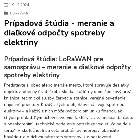
19
.
12
.
2024
LoRaWAN
Prípadová štúdia - meranie a
diaľkové odpočty spotreby
elektriny
Prípadová štúdia: LoRaWAN pre
samosprávu – meranie a diaľkové odpočty
spotreby elektriny
Predstavte si obec alebo menšie mesto, ktoré spravuje desiatky
objektov: obecný úrad, škola, škôlka, kultúrny dom, športový areál,
knižnica, technické služby, čerpacie stanice, verejné osvetlenie,
nájomné priestory. Každý z týchto objektov má svoju spotrebu
elektriny – a každý z nich môže byť zdrojom úniku financií, ak
chýba prehľad. Kým účtovníctvo vidí faktúry raz za mesiac (a často
s oneskorením), technické oddelenie potrebuje vedieť „čo sa deje
teraz“. V skutočnosti sa veľa problémov neprejaví okamžite
haváriou, ale tichým nárastom spotreby: zle nastavená