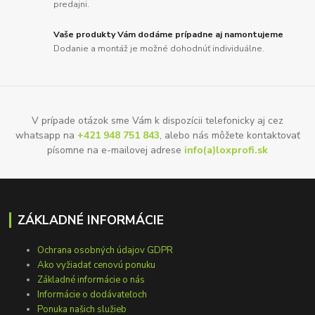
predajni.
Vaše produkty Vám dodáme prípadne aj namontujeme
Dodanie a montáž je možné dohodnúť individuálne.
V prípade otázok sme Vám k dispozícii telefonicky aj cez
whatsapp na
+421 948 751 843
, alebo nás môžete kontaktovať
písomne na e-mailovej adrese
info(a)loxprofi.sk
ZÁKLADNÉ INFORMÁCIE
Ochrana osobných údajov GDPR
Ako vyžiadať cenovú ponuku
Základné informácie o nás
Informácie o dodávateľoch
Ponuka našich služieb