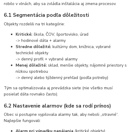
robilo v vlnách, aby sa zvládla inštalácia aj zmena procesov.
6.1 Segmentácia podľa dôležitosti
Objekty rozdelili na tri kategórie:
Kritické:
škola, ČOV, športovisko, úrad
-> hodinové dáta + alarmy
Stredne dôležité:
kultúrny dom, knižnica, vybrané
technické objekty
-> denný profil + vybrané alarmy
Menej dôležité:
sklad, menšie objekty, nájomné priestory s
nízkou spotrebou
-> denný alebo týždenný prehľad (podľa potreby)
Tým sa optimalizovala aj prevádzka siete (nie všetko musí
posielať dáta rovnako často).
6.2 Nastavenie alarmov (kde sa rodí prínos)
Obec si postupne vypilovala alarmy tak, aby neboli „otravné“.
Najlepšie fungovali:
Alarm pri výpadku napájania
(kritické objekty)