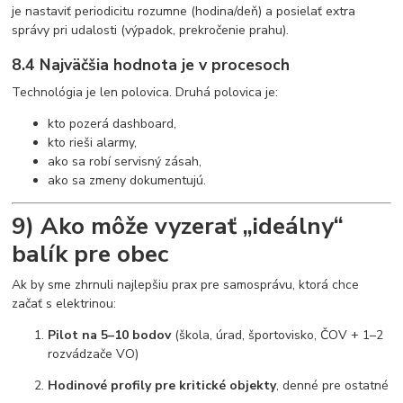
je nastaviť periodicitu rozumne (hodina/deň) a posielať extra
správy pri udalosti (výpadok, prekročenie prahu).
8.4 Najväčšia hodnota je v procesoch
Technológia je len polovica. Druhá polovica je:
kto pozerá dashboard,
kto rieši alarmy,
ako sa robí servisný zásah,
ako sa zmeny dokumentujú.
9) Ako môže vyzerať „ideálny“
balík pre obec
Ak by sme zhrnuli najlepšiu prax pre samosprávu, ktorá chce
začať s elektrinou:
Pilot na 5–10 bodov
(škola, úrad, športovisko, ČOV + 1–2
rozvádzače VO)
Hodinové profily pre kritické objekty
, denné pre ostatné