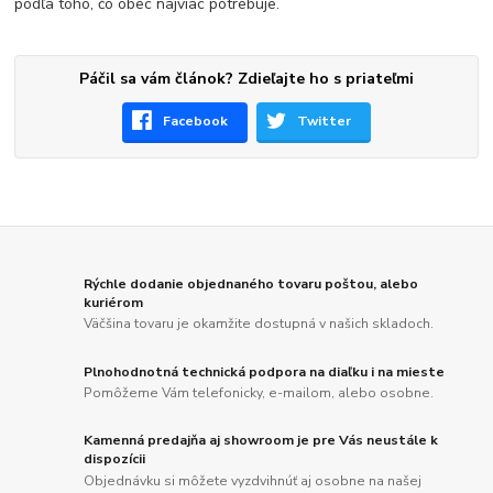
podľa toho, čo obec najviac potrebuje.
Páčil sa vám článok? Zdieľajte ho s priateľmi
Facebook
Twitter
Rýchle dodanie objednaného tovaru poštou, alebo
kuriérom
Väčšina tovaru je okamžite dostupná v našich skladoch.
Plnohodnotná technická podpora na diaľku i na mieste
Pomôžeme Vám telefonicky, e-mailom, alebo osobne.
Kamenná predajňa aj showroom je pre Vás neustále k
dispozícii
Objednávku si môžete vyzdvihnúť aj osobne na našej