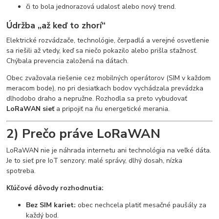
či to bola jednorazová udalosť alebo nový trend.
Údržba „až keď to zhorí“
Elektrické rozvádzače, technológie, čerpadlá a verejné osvetlenie
sa riešili až vtedy, keď sa niečo pokazilo alebo prišla sťažnosť.
Chýbala prevencia založená na dátach.
Obec zvažovala riešenie cez mobilných operátorov (SIM v každom
meracom bode), no pri desiatkach bodov vychádzala prevádzka
dlhodobo draho a nepružne. Rozhodla sa preto vybudovať
LoRaWAN sieť
a pripojiť na ňu energetické merania.
2) Prečo práve LoRaWAN
LoRaWAN nie je náhrada internetu ani technológia na veľké dáta.
Je to sieť pre IoT senzory: malé správy, dlhý dosah, nízka
spotreba.
Kľúčové dôvody rozhodnutia:
Bez SIM kariet:
obec nechcela platiť mesačné paušály za
každý bod.