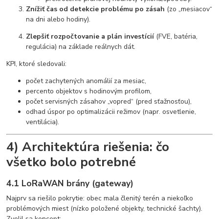
Znížiť čas od detekcie problému po zásah
(zo „mesiacov“
na dni alebo hodiny).
Zlepšiť rozpočtovanie a plán investícií
(FVE, batéria,
regulácia) na základe reálnych dát.
KPI, ktoré sledovali:
počet zachytených anomálií za mesiac,
percento objektov s hodinovým profilom,
počet servisných zásahov „vopred“ (pred sťažnosťou),
odhad úspor po optimalizácii režimov (napr. osvetlenie,
ventilácia).
4) Architektúra riešenia: čo
všetko bolo potrebné
4.1 LoRaWAN brány (gateway)
Najprv sa riešilo pokrytie: obec mala členitý terén a niekoľko
problémových miest (nízko položené objekty, technické šachty).
Zvolil sa koncept: