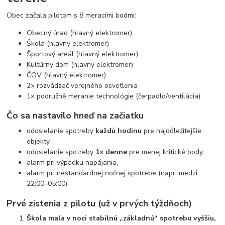
Obec začala pilotom s 8 meracími bodmi:
Obecný úrad (hlavný elektromer)
Škola (hlavný elektromer)
Športový areál (hlavný elektromer)
Kultúrny dom (hlavný elektromer)
ČOV (hlavný elektromer)
2× rozvádzač verejného osvetlenia
1× podružné meranie technológie (čerpadlo/ventilácia)
Čo sa nastavilo hneď na začiatku
odosielanie spotreby
každú hodinu
pre najdôležitejšie
objekty,
odosielanie spotreby
1× denne
pre menej kritické body,
alarm pri výpadku napájania,
alarm pri neštandardnej nočnej spotrebe (napr. medzi
22:00–05:00).
Prvé zistenia z pilotu (už v prvých týždňoch)
Škola mala v noci stabilnú „základnú“ spotrebu vyššiu,