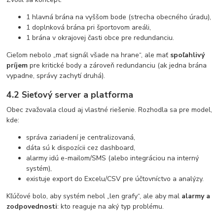
1 hlavná brána na vyššom bode (strecha obecného úradu),
1 doplnková brána pri športovom areáli,
1 brána v okrajovej časti obce pre redundanciu.
Cieľom nebolo „mať signál všade na hrane“, ale mať
spoľahlivý
príjem
pre kritické body a zároveň redundanciu (ak jedna brána
vypadne, správy zachytí druhá).
4.2 Sieťový server a platforma
Obec zvažovala cloud aj vlastné riešenie. Rozhodla sa pre model,
kde:
správa zariadení je centralizovaná,
dáta sú k dispozícii cez dashboard,
alarmy idú e-mailom/SMS (alebo integráciou na interný
systém),
existuje export do Excelu/CSV pre účtovníctvo a analýzy.
Kľúčové bolo, aby systém nebol „len grafy“, ale aby mal
alarmy a
zodpovednosti
: kto reaguje na aký typ problému.