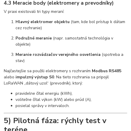
4.3 Meracie body (elektromery a prevodníky)
V praxi existovali tri typy meraní:
Hlavný elektromer objektu
(tam, kde bol prístup k dátam
cez rozhranie)
Podružné meranie
(napr. samostatná technológia v
objekte)
Meranie rozvádzačov verejného osvetlenia
(spotreba a
stav)
Najčastejšie sa použili elektromery s rozhraním
Modbus RS485
alebo
impulzný výstup S0
. Na tieto rozhrania sa pripojil
LoRaWAN „dátový uzol“ (prevodník), ktorý:
pravidelne čítal energiu (kWh),
voliteľne čítal výkon (kW) alebo prúd (A),
posielal správy v intervaloch.
5) Pilotná fáza: rýchly test v
teréne