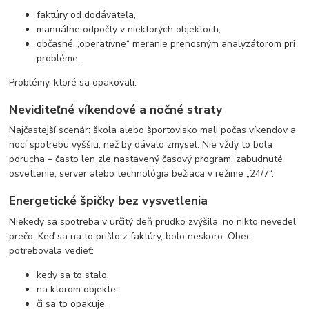
faktúry od dodávateľa,
manuálne odpočty v niektorých objektoch,
občasné „operatívne“ meranie prenosným analyzátorom pri
probléme.
Problémy, ktoré sa opakovali:
Neviditeľné víkendové a nočné straty
Najčastejší scenár: škola alebo športovisko mali počas víkendov a
nocí spotrebu vyššiu, než by dávalo zmysel. Nie vždy to bola
porucha – často len zle nastavený časový program, zabudnuté
osvetlenie, server alebo technológia bežiaca v režime „24/7“.
Energetické špičky bez vysvetlenia
Niekedy sa spotreba v určitý deň prudko zvýšila, no nikto nevedel
prečo. Keď sa na to prišlo z faktúry, bolo neskoro. Obec
potrebovala vedieť:
kedy sa to stalo,
na ktorom objekte,
či sa to opakuje,