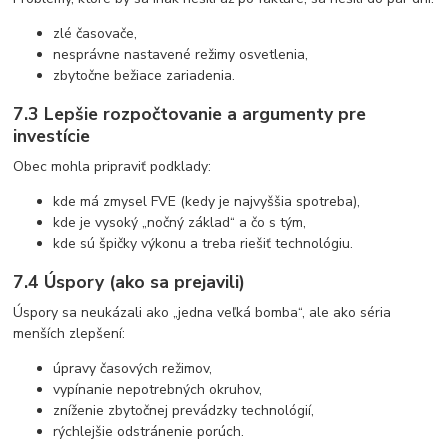
zlé časovače,
nesprávne nastavené režimy osvetlenia,
zbytočne bežiace zariadenia.
7.3 Lepšie rozpočtovanie a argumenty pre
investície
Obec mohla pripraviť podklady:
kde má zmysel FVE (kedy je najvyššia spotreba),
kde je vysoký „nočný základ“ a čo s tým,
kde sú špičky výkonu a treba riešiť technológiu.
7.4 Úspory (ako sa prejavili)
Úspory sa neukázali ako „jedna veľká bomba“, ale ako séria
menších zlepšení:
úpravy časových režimov,
vypínanie nepotrebných okruhov,
zníženie zbytočnej prevádzky technológií,
rýchlejšie odstránenie porúch.