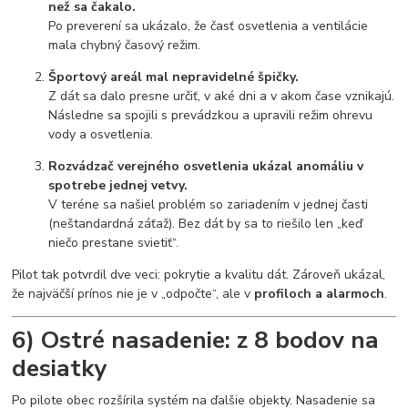
než sa čakalo.
Po preverení sa ukázalo, že časť osvetlenia a ventilácie
mala chybný časový režim.
Športový areál mal nepravidelné špičky.
Z dát sa dalo presne určiť, v aké dni a v akom čase vznikajú.
Následne sa spojili s prevádzkou a upravili režim ohrevu
vody a osvetlenia.
Rozvádzač verejného osvetlenia ukázal anomáliu v
spotrebe jednej vetvy.
V teréne sa našiel problém so zariadením v jednej časti
(neštandardná záťaž). Bez dát by sa to riešilo len „keď
niečo prestane svietiť“.
Pilot tak potvrdil dve veci: pokrytie a kvalitu dát. Zároveň ukázal,
že najväčší prínos nie je v „odpočte“, ale v
profiloch a alarmoch
.
6) Ostré nasadenie: z 8 bodov na
desiatky
Po pilote obec rozšírila systém na ďalšie objekty. Nasadenie sa