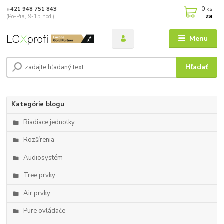
0
ks
+421 948 751 843
za
(Po-Pia, 9-15 hod.)
Menu
Hľadať
Kategórie blogu
Riadiace jednotky
Rozšírenia
Audiosystém
Tree prvky
Air prvky
Pure ovládače