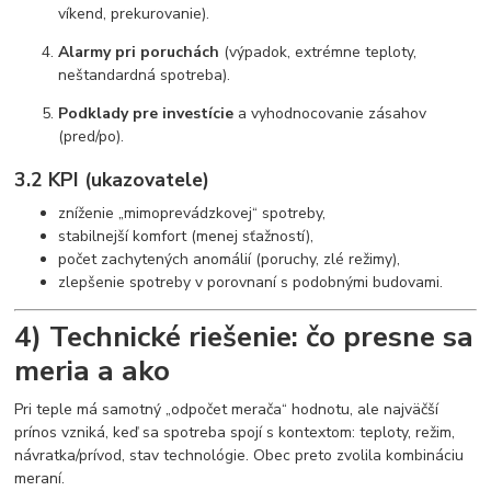
víkend, prekurovanie).
Alarmy pri poruchách
(výpadok, extrémne teploty,
neštandardná spotreba).
Podklady pre investície
a vyhodnocovanie zásahov
(pred/po).
3.2 KPI (ukazovatele)
zníženie „mimoprevádzkovej“ spotreby,
stabilnejší komfort (menej sťažností),
počet zachytených anomálií (poruchy, zlé režimy),
zlepšenie spotreby v porovnaní s podobnými budovami.
4) Technické riešenie: čo presne sa
meria a ako
Pri teple má samotný „odpočet merača“ hodnotu, ale najväčší
prínos vzniká, keď sa spotreba spojí s kontextom: teploty, režim,
návratka/prívod, stav technológie. Obec preto zvolila kombináciu
meraní.