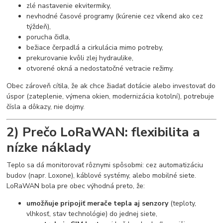
zlé nastavenie ekvitermiky,
nevhodné časové programy (kúrenie cez víkend ako cez
týždeň),
porucha čidla,
bežiace čerpadlá a cirkulácia mimo potreby,
prekurovanie kvôli zlej hydraulike,
otvorené okná a nedostatočné vetracie režimy.
Obec zároveň cítila, že ak chce žiadať dotácie alebo investovať do
úspor (zateplenie, výmena okien, modernizácia kotolní), potrebuje
čísla a dôkazy, nie dojmy.
2) Prečo LoRaWAN: flexibilita a
nízke náklady
Teplo sa dá monitorovať rôznymi spôsobmi: cez automatizáciu
budov (napr. Loxone), káblové systémy, alebo mobilné siete.
LoRaWAN bola pre obec výhodná preto, že:
umožňuje pripojiť merače tepla aj senzory
(teploty,
vlhkosť, stav technológie) do jednej siete,