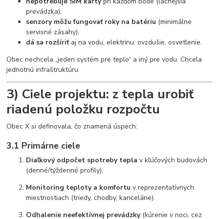
nepotrebuje SIM karty
pri každom bode (lacnejšia
prevádzka),
senzory môžu fungovať roky na batériu
(minimálne
servisné zásahy),
dá sa rozšíriť
aj na vodu, elektrinu, ovzdušie, osvetlenie.
Obec nechcela „jeden systém pre teplo“ a iný pre vodu. Chcela
jednotnú infraštruktúru.
3) Ciele projektu: z tepla urobiť
riadenú položku rozpočtu
Obec X si definovala, čo znamená úspech:
3.1 Primárne ciele
Diaľkový odpočet spotreby tepla
v kľúčových budovách
(denné/týždenné profily).
Monitoring teploty a komfortu
v reprezentatívnych
miestnostiach (triedy, chodby, kancelárie).
Odhalenie neefektívnej prevádzky
(kúrenie v noci, cez