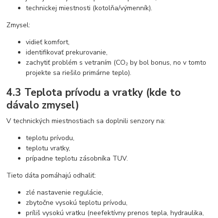
technickej miestnosti (kotolňa/výmenník).
Zmysel:
vidieť komfort,
identifikovať prekurovanie,
zachytiť problém s vetraním (CO₂ by bol bonus, no v tomto
projekte sa riešilo primárne teplo).
4.3 Teplota prívodu a vratky (kde to
dávalo zmysel)
V technických miestnostiach sa doplnili senzory na:
teplotu prívodu,
teplotu vratky,
prípadne teplotu zásobníka TUV.
Tieto dáta pomáhajú odhaliť:
zlé nastavenie regulácie,
zbytočne vysokú teplotu prívodu,
príliš vysokú vratku (neefektívny prenos tepla, hydraulika,