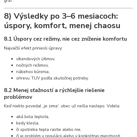
graf“.
8) Výsledky po 3–6 mesiacoch:
úspory, komfort, menej chaosu
8.1 Úspory cez režimy, nie cez zníženie komfortu
Najväčší efekt priniesli úpravy:
víkendových útlmov,
nočných režimov,
nábehov kúrenia,
ohrevu TUV podľa skutočnej potreby.
8.2 Menej sťažností a rýchlejšie riešenie
problémov
Keď niekto povedal „je zima“, obec už nešla naslepo. Videla:
aká bola teplota,
kedy klesla,
či spotreba tepla rastie alebo nie,
či je problém v regulácii alebo v konkrétnej miestnosti.