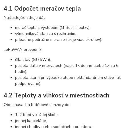
4.1 Odpočet meračov tepla
Najčastejšie zdroje dát:
merač tepla s výstupom (M-Bus, impulzy),
výmenníková stanica s rozhraním,
prípadne podružné meranie (ak je viac okruhov).
LoRaWAN prevodník:
číta stav (GJ / kWh),
posiela dáta v intervaloch (napr. 1× denne alebo 1× za 6
hodín),
posiela alarm pri výpadku alebo neštandardnom stave (ak
podporované).
4.2 Teploty a vlhkosť v miestnostiach
Obec nasadila batériové senzory do:
1–2 tried v každej škole,
jednej kancelárie,
jednej chodby alebo spoločného priestoru,