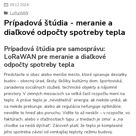
28
.
12
.
2024
LoRaWAN
Prípadová štúdia - meranie a
diaľkové odpočty spotreby tepla
Prípadová štúdia pre samosprávu:
LoRaWAN pre meranie a diaľkové
odpočty spotreby tepla
Predstavte si obec alebo menšie mesto, ktoré spravuje desiatky
budov – obecný úrad, školy, škôlky, kultúrny dom, športoviská,
zariadenia sociálnych služieb, technické objekty a nájomné
priestory. V zimných mesiacoch sa veľká časť rozpočtu mení na
teplo. A práve teplo je „neviditeľná“ energia: ak niekde uniká, ak
sa niekde prekuruje, alebo ak regulácia nefunguje optimálne,
nevidíte to hneď ako poruchu. Vidíte to až neskôr – v rozpočte, vo
faktúrach, alebo v sťažnostiach typu „v triedach je zima“ a „na
chodbe sa nedá dýchať“. Zároveň platí, že teplo je komplexné:
jeho spotreba závisí od vonkajšej teploty, režimu budovy,