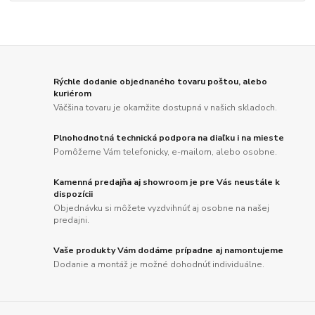
Rýchle dodanie objednaného tovaru poštou, alebo
kuriérom
Väčšina tovaru je okamžite dostupná v našich skladoch.
Plnohodnotná technická podpora na diaľku i na mieste
Pomôžeme Vám telefonicky, e-mailom, alebo osobne.
Kamenná predajňa aj showroom je pre Vás neustále k
dispozícii
Objednávku si môžete vyzdvihnúť aj osobne na našej
predajni.
Vaše produkty Vám dodáme prípadne aj namontujeme
Dodanie a montáž je možné dohodnúť individuálne.