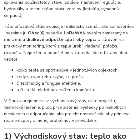
správania používateľov, stavu izolácie, nastavení regulácie,
hydrauliky a technického stavu zdrojov (kotolňa, výmenník,
čerpadlá).
Táto prípadová štúdia opisuje realistický scenár, ako samospráva
(nazvime ju
Obec X
) nasadila
LoRaWAN
systém zameraný na
meranie a diaľkové odpočty spotreby tepla
a zároveň na
praktický monitoring, ktorý z tepla urobí „riadenú“ položku
rozpočtu. Nejde len o odpočet merača tepla. Ide o to, aby obec
vedela:
koľko tepla sa spotrebúva v jednotlivých objektoch,
kedy sa spotreba zvyšuje a prečo,
či technológia funguje efektívne,
a či sa dá ušetriť bez zníženia komfortu.
V článku prejdeme cez východiskový stav, ciele projektu,
technické riešenie, pilot, prvé zistenia, výsledky po niekoľkých
mesiacoch a odporúčania, ako projekt nastaviť tak, aby priniesol
reálne úspory a menej problémov v prevádzke.
1) Východiskový stav: teplo ako