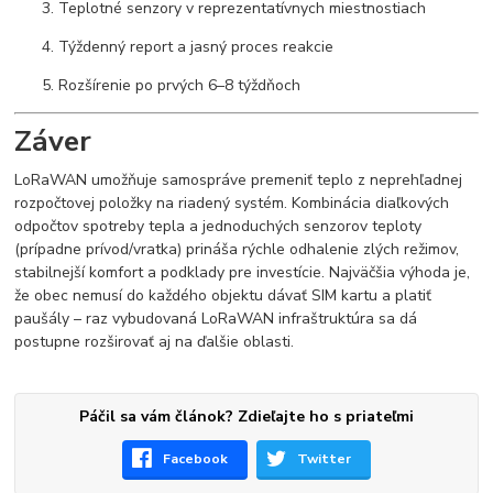
Teplotné senzory v reprezentatívnych miestnostiach
Týždenný report a jasný proces reakcie
Rozšírenie po prvých 6–8 týždňoch
Záver
LoRaWAN umožňuje samospráve premeniť teplo z neprehľadnej
rozpočtovej položky na riadený systém. Kombinácia diaľkových
odpočtov spotreby tepla a jednoduchých senzorov teploty
(prípadne prívod/vratka) prináša rýchle odhalenie zlých režimov,
stabilnejší komfort a podklady pre investície. Najväčšia výhoda je,
že obec nemusí do každého objektu dávať SIM kartu a platiť
paušály – raz vybudovaná LoRaWAN infraštruktúra sa dá
postupne rozširovať aj na ďalšie oblasti.
Páčil sa vám článok? Zdieľajte ho s priateľmi
Facebook
Twitter