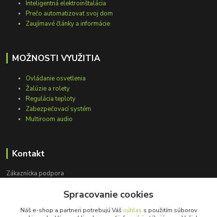
Inteligentná elektroinštalácia
Prečo automatizovať svoj dom
Zaujímavé články a informácie
MOŽNOSTI VYUŽITIA
Ovládanie osvetlenia
Žalúzie a rolety
Regulácia teploty
Zabezpečovací systém
Multiroom audio
Kontakt
Zákaznícka podpora
+421 948 751 843
Spracovanie cookies
(Po-Pia, 9-15 hod.)
Náš e-shop a partneri potrebujú Váš
súhlas
s použitím súborov
info@loxprofi.sk