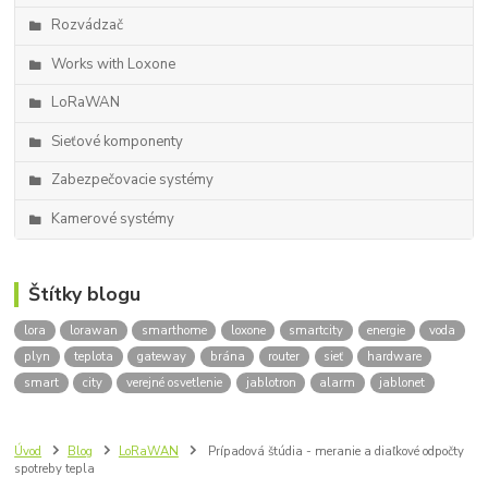
Rozvádzač
Works with Loxone
LoRaWAN
Sieťové komponenty
Zabezpečovacie systémy
Kamerové systémy
Štítky blogu
lora
lorawan
smarthome
loxone
smartcity
energie
voda
plyn
teplota
gateway
brána
router
sieť
hardware
smart
city
verejné osvetlenie
jablotron
alarm
jablonet
Úvod
Blog
LoRaWAN
Prípadová štúdia - meranie a diaľkové odpočty
spotreby tepla