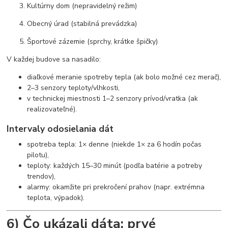
Kultúrny dom (nepravidelný režim)
Obecný úrad (stabilná prevádzka)
Športové zázemie (sprchy, krátke špičky)
V každej budove sa nasadilo:
diaľkové meranie spotreby tepla (ak bolo možné cez merač),
2–3 senzory teploty/vlhkosti,
v technickej miestnosti 1–2 senzory prívod/vratka (ak
realizovateľné).
Intervaly odosielania dát
spotreba tepla: 1× denne (niekde 1× za 6 hodín počas
pilotu),
teploty: každých 15–30 minút (podľa batérie a potreby
trendov),
alarmy: okamžite pri prekročení prahov (napr. extrémna
teplota, výpadok).
6) Čo ukázali dáta: prvé