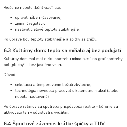
Riešenie nebolo „kúriť viac“, ale:
upraviť nábeh (časovanie),
zjemniť reguláciu,
nastaviť cieľové teploty stabilnejšie.
Po úprave boli teploty stabilnejšie a špičky sa znížili.
6.3 Kultúrny dom: teplo sa míňalo aj bez podujatí
Kultúrny dom mal mať nízku spotrebu mimo akcií, no graf spotreby
bol „plochý“ – bez jasného vzoru.
Dôvod:
cirkulácia a temperovanie bežali zbytočne,
technológia nevedela pracovať s kalendárom akcií (alebo
nebola nastavená).
Po úprave režimov sa spotreba prispôsobila realite – kúrenie sa
aktivovalo len v súvislosti s využitím.
6.4 Športové zázemie: krátke špičky a TUV