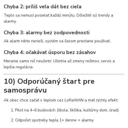
Chyba 2: príliš veľa dát bez cieľa
Teplo sa nemusí posielať každú minútu. Dôležité sú trendy a
alarmy.
Chyba 3: alarmy bez zodpovednosti
Ak alarm nikto nerieši, systém sa časom prestane používať.
Chyba 4: očakávať úsporu bez zásahov
Meranie samo nič neušetrí. Ušetria až zmeny režimov, servis a
lepšia regulácia.
10) Odporúčaný štart pre
samosprávu
Ak obec chce začať s teplom cez LoRaWAN a mať rýchly efekt:
Pilot na 4–6 budovách (škola, škôlka, kultúrny dom, úrad)
Odpočet spotreby tepla 1× denne + alarmy