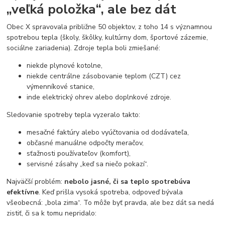
„veľká položka“, ale bez dát
Obec X spravovala približne 50 objektov, z toho 14 s významnou
spotrebou tepla (školy, škôlky, kultúrny dom, športové zázemie,
sociálne zariadenia). Zdroje tepla boli zmiešané:
niekde plynové kotolne,
niekde centrálne zásobovanie teplom (CZT) cez
výmenníkové stanice,
inde elektrický ohrev alebo doplnkové zdroje.
Sledovanie spotreby tepla vyzeralo takto:
mesačné faktúry alebo vyúčtovania od dodávateľa,
občasné manuálne odpočty meračov,
sťažnosti používateľov (komfort),
servisné zásahy „keď sa niečo pokazí“.
Najväčší problém:
nebolo jasné, či sa teplo spotrebúva
efektívne
. Keď prišla vysoká spotreba, odpoveď bývala
všeobecná: „bola zima“. To môže byť pravda, ale bez dát sa nedá
zistiť, či sa k tomu nepridalo: