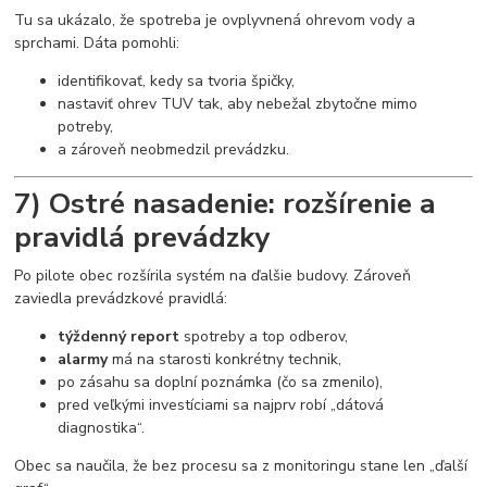
Tu sa ukázalo, že spotreba je ovplyvnená ohrevom vody a
sprchami. Dáta pomohli:
identifikovať, kedy sa tvoria špičky,
nastaviť ohrev TUV tak, aby nebežal zbytočne mimo
potreby,
a zároveň neobmedzil prevádzku.
7) Ostré nasadenie: rozšírenie a
pravidlá prevádzky
Po pilote obec rozšírila systém na ďalšie budovy. Zároveň
zaviedla prevádzkové pravidlá:
týždenný report
spotreby a top odberov,
alarmy
má na starosti konkrétny technik,
po zásahu sa doplní poznámka (čo sa zmenilo),
pred veľkými investíciami sa najprv robí „dátová
diagnostika“.
Obec sa naučila, že bez procesu sa z monitoringu stane len „ďalší