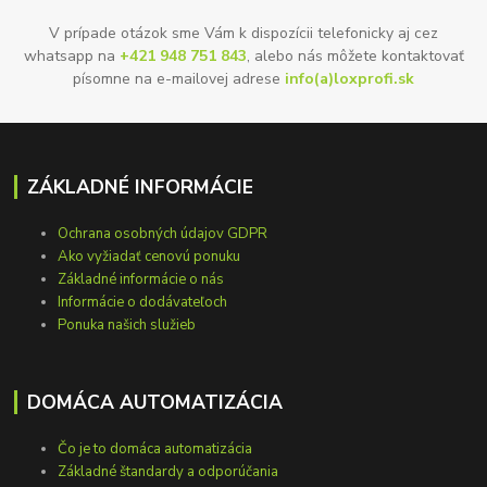
V prípade otázok sme Vám k dispozícii telefonicky aj cez
whatsapp na
+421 948 751 843
, alebo nás môžete kontaktovať
písomne na e-mailovej adrese
info(a)loxprofi.sk
ZÁKLADNÉ INFORMÁCIE
Ochrana osobných údajov GDPR
Ako vyžiadať cenovú ponuku
Základné informácie o nás
Informácie o dodávateľoch
Ponuka našich služieb
DOMÁCA AUTOMATIZÁCIA
Čo je to domáca automatizácia
Základné štandardy a odporúčania