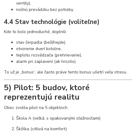
ventily),
nočnú prevádzku bez potreby.
4.4 Stav technológie (voliteľne)
Kde to bolo jednoduché, doplnili:
stav čerpadla (beží/nejde),
otvorenie dverí kotolne,
teplotu rozvádzača (prehrievanie),
alarm pri zaplavení (ak hrozilo).
To už je „bonus“, ale často práve tento bonus ušetrí veľa stresu.
5) Pilot: 5 budov, ktoré
reprezentujú realitu
Obec zvolila pilot na 5 objektoch:
Škola A (veľká, s opakovanými sťažnosťami)
Škôlka (citlivá na komfort)