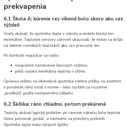
prekvapenia
6.1 Škola A: kúrenie cez víkend bolo skoro ako cez
týždeň
Grafy ukázali, že spotreba tepla v sobotu a nedeľu klesla len
minimálne. Teplotné senzory zároveň ukazovali, že triedy sa držali
na takmer rovnakých teplotách ako cez pracovné dni.
Po kontrole regulácie sa našlo:
nesprávne nastavenie časových režimov,
príliš vysoká minimálna teplota v útlme.
Úpravou režimu sa víkendová spotreba citeľne znížila, no komfort
v pondelok ráno ostal v norme – lebo systém sa rozumne
„predkúril“ podľa nastaveného nábehu.
6.2 Škôlka: ráno chladno, potom prekúrené
Teploty ukázali typický problém: pri rannom nábehu bola teplota
nízka, personál „pridal“, a následne sa priestory prekúrili.
Spotreba tepla mala výrazné špičky.