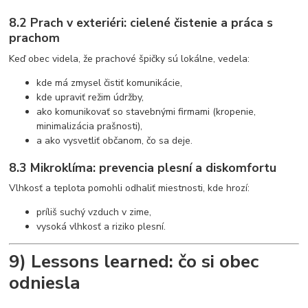
8.2 Prach v exteriéri: cielené čistenie a práca s
prachom
Keď obec videla, že prachové špičky sú lokálne, vedela:
kde má zmysel čistiť komunikácie,
kde upraviť režim údržby,
ako komunikovať so stavebnými firmami (kropenie,
minimalizácia prašnosti),
a ako vysvetliť občanom, čo sa deje.
8.3 Mikroklíma: prevencia plesní a diskomfortu
Vlhkosť a teplota pomohli odhaliť miestnosti, kde hrozí:
príliš suchý vzduch v zime,
vysoká vlhkosť a riziko plesní.
9) Lessons learned: čo si obec
odniesla