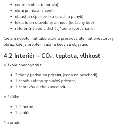
centrum obce (doprava),
okraj pri hlavnej ceste,
oblasť pri športovisku (prach a pohyb),
lokalitu pri stavebnej činnosti (dočasný bod),
referenčný bod v „tichšej“ zóne (porovnanie).
Cieľom nebolo mať laboratórnu presnosť, ale mať priestorový
obraz: kde je problém väčší a kedy sa objavuje.
4.2 Interiér – CO₂, teplota, vlhkosť
V škole obec vybrala:
2 triedy (jedna na prízemí, jedna na poschodí),
1 chodbu alebo spoločný priestor,
1 zborovňu alebo kanceláriu.
V škôlke:
1–2 herne,
1 spálňu.
Na úrade: