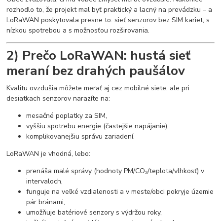
rozhodlo to, že projekt mal byť praktický a lacný na prevádzku – a
LoRaWAN poskytovala presne to: sieť senzorov bez SIM kariet, s
nízkou spotrebou a s možnosťou rozširovania.
2) Prečo LoRaWAN: hustá sieť
meraní bez drahých paušálov
Kvalitu ovzdušia môžete merať aj cez mobilné siete, ale pri
desiatkach senzorov narazíte na:
mesačné poplatky za SIM,
vyššiu spotrebu energie (častejšie napájanie),
komplikovanejšiu správu zariadení.
LoRaWAN je vhodná, lebo:
prenáša malé správy (hodnoty PM/CO₂/teplota/vlhkosť) v
intervaloch,
funguje na veľké vzdialenosti a v meste/obci pokryje územie
pár bránami,
umožňuje batériové senzory s výdržou roky,