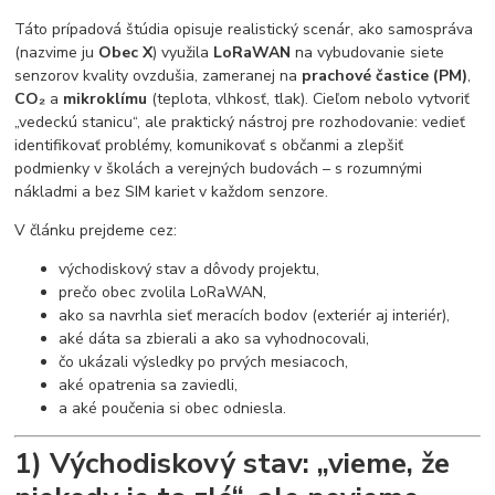
Táto prípadová štúdia opisuje realistický scenár, ako samospráva
(nazvime ju
Obec X
) využila
LoRaWAN
na vybudovanie siete
senzorov kvality ovzdušia, zameranej na
prachové častice (PM)
,
CO₂
a
mikroklímu
(teplota, vlhkosť, tlak). Cieľom nebolo vytvoriť
„vedeckú stanicu“, ale praktický nástroj pre rozhodovanie: vedieť
identifikovať problémy, komunikovať s občanmi a zlepšiť
podmienky v školách a verejných budovách – s rozumnými
nákladmi a bez SIM kariet v každom senzore.
V článku prejdeme cez:
východiskový stav a dôvody projektu,
prečo obec zvolila LoRaWAN,
ako sa navrhla sieť meracích bodov (exteriér aj interiér),
aké dáta sa zbierali a ako sa vyhodnocovali,
čo ukázali výsledky po prvých mesiacoch,
aké opatrenia sa zaviedli,
a aké poučenia si obec odniesla.
1) Východiskový stav: „vieme, že