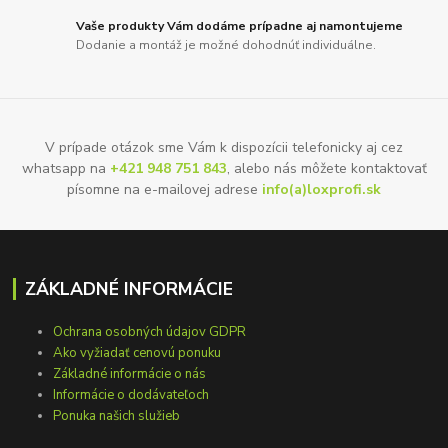
Vaše produkty Vám dodáme prípadne aj namontujeme
Dodanie a montáž je možné dohodnúť individuálne.
V prípade otázok sme Vám k dispozícii telefonicky aj cez
whatsapp na
+421 948 751 843
, alebo nás môžete kontaktovať
písomne na e-mailovej adrese
info(a)loxprofi.sk
ZÁKLADNÉ INFORMÁCIE
Ochrana osobných údajov GDPR
Ako vyžiadať cenovú ponuku
Základné informácie o nás
Informácie o dodávateľoch
Ponuka našich služieb