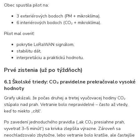
Obec spustila pilot na:
3 exteriérových bodoch (PM + mikroklíma),
6 interiérových bodoch (CO₂ + mikroklíma).
Pilot mal overiť:
pokrytie LoRaWAN signálom,
stabilitu dát,
interpretáciu a praktickú hodnotu.
Prvé zistenia (už po týždňoch)
6.1 Školské triedy: CO₂ pravidelne prekračovalo vysoké
hodnoty
Grafy ukázali, že počas druhej a tretej vyučovacej hodiny CO₂
stúpalo nad prah. Vetranie bolo nepravidelné – často až vtedy,
keď to niekto „cítil“.
Po zavedení jednoduchého pravidla („ak CO₂ presiahne prah,
vyvetrať 3–5 minút“) sa krivka zlepšila výrazne. Zároveň sa
neochladzovalo zbytočne, lebo vetranie bolo kratšie, ale častejšie