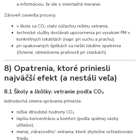
a informáciou, že ide o orientačné meranie.
Zároveň zaviedla procesy:
v škole sa CO₂ stalo súčasťou režimu vetrania,
technické služby dostávali upozornenia pri vysokom PM v
konkrétnych lokalitách (napr. pri suchu a prachu),
pri opakovaných špičkách sa riešili lokálne opatrenia
(čistenie, obmedzenie prašnosti pri stavbách).
8) Opatrenia, ktoré priniesli
najväčší efekt (a nestáli veľa)
8.1 Školy a škôlky: vetranie podľa CO₂
Jednoduchá zmena správania priniesla:
nižšie dlhodobé hodnoty CO₂,
lepšiu koncentráciu a komfort (podľa spätnej väzby
učiteľov),
menej „nárazového“ vetrania, ktoré zbytočne ochladzovalo
triedu.