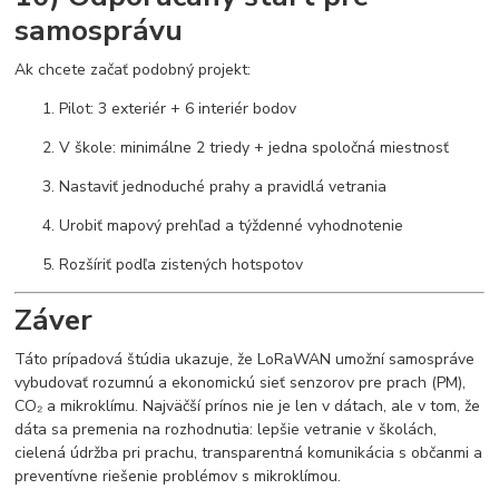
samosprávu
Ak chcete začať podobný projekt:
Pilot: 3 exteriér + 6 interiér bodov
V škole: minimálne 2 triedy + jedna spoločná miestnosť
Nastaviť jednoduché prahy a pravidlá vetrania
Urobiť mapový prehľad a týždenné vyhodnotenie
Rozšíriť podľa zistených hotspotov
Záver
Táto prípadová štúdia ukazuje, že LoRaWAN umožní samospráve
vybudovať rozumnú a ekonomickú sieť senzorov pre prach (PM),
CO₂ a mikroklímu. Najväčší prínos nie je len v dátach, ale v tom, že
dáta sa premenia na rozhodnutia: lepšie vetranie v školách,
cielená údržba pri prachu, transparentná komunikácia s občanmi a
preventívne riešenie problémov s mikroklímou.