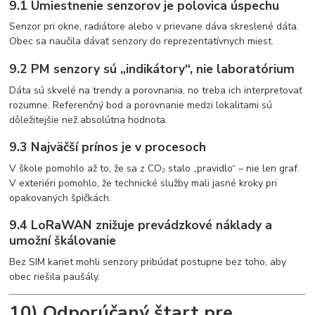
9.1 Umiestnenie senzorov je polovica úspechu
Senzor pri okne, radiátore alebo v prievane dáva skreslené dáta.
Obec sa naučila dávať senzory do reprezentatívnych miest.
9.2 PM senzory sú „indikátory“, nie laboratórium
Dáta sú skvelé na trendy a porovnania, no treba ich interpretovať
rozumne. Referenčný bod a porovnanie medzi lokalitami sú
dôležitejšie než absolútna hodnota.
9.3 Najväčší prínos je v procesoch
V škole pomohlo až to, že sa z CO₂ stalo „pravidlo“ – nie len graf.
V exteriéri pomohlo, že technické služby mali jasné kroky pri
opakovaných špičkách.
9.4 LoRaWAN znižuje prevádzkové náklady a
umožní škálovanie
Bez SIM kariet mohli senzory pribúdať postupne bez toho, aby
obec riešila paušály.
10) Odporúčaný štart pre