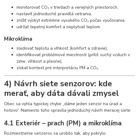
monitorovať CO₂ v triedach a verejných priestoroch,
nastaviť jednoduché pravidlá vetrania,
znížiť výskyt extrémne vysokého CO₂ počas vyučovania,
udržať tepelný komfort a neplytvať teplom.
Mikroklíma
sledovať teplotu a vlhkosť (komfort a zdravie),
identifikovať problémové miestnosti (príliš suchý vzduch v
zime, vlhkosť a plesne),
získať kontext pre interpretáciu PM a CO₂.
4) Návrh siete senzorov: kde
merať, aby dáta dávali zmysel
Obec sa vyhla typickej chybe „dáme jeden senzor na úrad a
hotovo“. Namiesto toho spravila jednoduchý návrh meracej siete:
4.1 Exteriér – prach (PM) a mikroklíma
Rozmiestnenie senzorov sa urobilo tak, aby pokrylo: