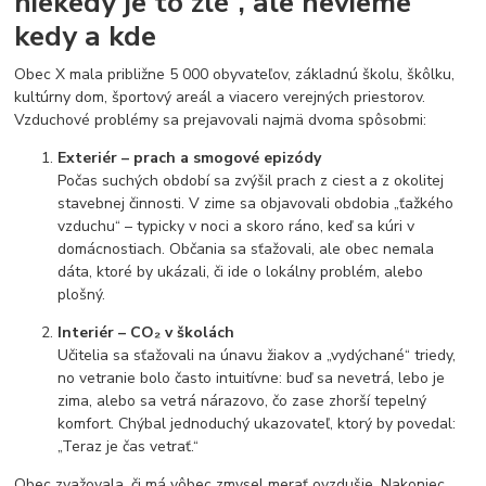
niekedy je to zlé“, ale nevieme
kedy a kde
Obec X mala približne 5 000 obyvateľov, základnú školu, škôlku,
kultúrny dom, športový areál a viacero verejných priestorov.
Vzduchové problémy sa prejavovali najmä dvoma spôsobmi:
Exteriér – prach a smogové epizódy
Počas suchých období sa zvýšil prach z ciest a z okolitej
stavebnej činnosti. V zime sa objavovali obdobia „ťažkého
vzduchu“ – typicky v noci a skoro ráno, keď sa kúri v
domácnostiach. Občania sa sťažovali, ale obec nemala
dáta, ktoré by ukázali, či ide o lokálny problém, alebo
plošný.
Interiér – CO₂ v školách
Učitelia sa sťažovali na únavu žiakov a „vydýchané“ triedy,
no vetranie bolo často intuitívne: buď sa nevetrá, lebo je
zima, alebo sa vetrá nárazovo, čo zase zhorší tepelný
komfort. Chýbal jednoduchý ukazovateľ, ktorý by povedal:
„Teraz je čas vetrať.“
Obec zvažovala, či má vôbec zmysel merať ovzdušie. Nakoniec