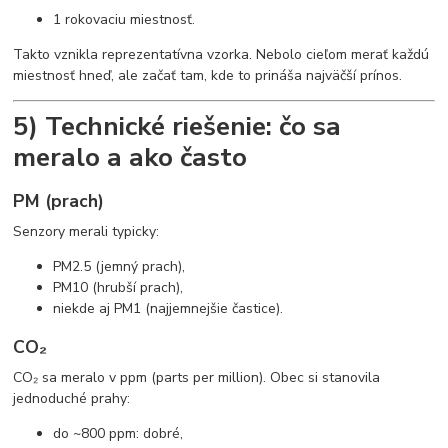
1 rokovaciu miestnosť.
Takto vznikla reprezentatívna vzorka. Nebolo cieľom merať každú
miestnosť hneď, ale začať tam, kde to prináša najväčší prínos.
5) Technické riešenie: čo sa
meralo a ako často
PM (prach)
Senzory merali typicky:
PM2.5 (jemný prach),
PM10 (hrubší prach),
niekde aj PM1 (najjemnejšie častice).
CO₂
CO₂ sa meralo v ppm (parts per million). Obec si stanovila
jednoduché prahy:
do ~800 ppm: dobré,