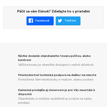
Páčil sa vám článok? Zdieľajte ho s priateľmi
Facebook
Twitter
Rýchle dodanie objednaného tovaru poštou, alebo
kuriérom
Väčšina tovaru je okamžite dostupná v našich skladoch.
Plnohodnotná technická podpora na diaľku i na mieste
Pomôžeme Vám telefonicky, e-mailom, alebo osobne.
Kamenná predajňa aj showroom je pre Vás neustále k
dispozícii
Objednávku si môžete vyzdvihnúť aj osobne na našej
predajni.