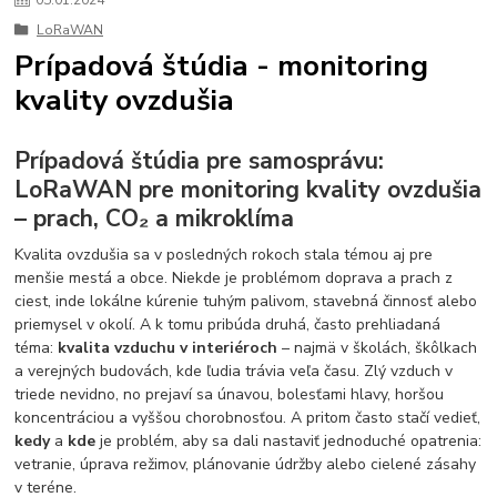
05
.
01
.
2024
LoRaWAN
Prípadová štúdia - monitoring
kvality ovzdušia
Prípadová štúdia pre samosprávu:
LoRaWAN pre monitoring kvality ovzdušia
– prach, CO₂ a mikroklíma
Kvalita ovzdušia sa v posledných rokoch stala témou aj pre
menšie mestá a obce. Niekde je problémom doprava a prach z
ciest, inde lokálne kúrenie tuhým palivom, stavebná činnosť alebo
priemysel v okolí. A k tomu pribúda druhá, často prehliadaná
téma:
kvalita vzduchu v interiéroch
– najmä v školách, škôlkach
a verejných budovách, kde ľudia trávia veľa času. Zlý vzduch v
triede nevidno, no prejaví sa únavou, bolesťami hlavy, horšou
koncentráciou a vyššou chorobnosťou. A pritom často stačí vedieť,
kedy
a
kde
je problém, aby sa dali nastaviť jednoduché opatrenia:
vetranie, úprava režimov, plánovanie údržby alebo cielené zásahy
v teréne.