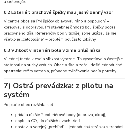
a cielenejšie.
6.2 Exteriér: prachové špičky mali jasný denný vzor
V centre obce sa PM špičky objavovali ráno a popoludní –
korelovali s dopravou. Pri stavebnej činnosti boli špičky počas
pracovného dňa. Referenčný bod v tichšej zóne ukázal, že nie
všetko je „celoplošné“ – problém bol často lokálny.
6.3 Vlhkosť v interiéri bola v zime príliš nízka
V jednej triede klesala vlhkosť výrazne. To vysvetľovalo častejšie
sťažnosti na suchý vzduch. Obec a škola začali riešiť jednoduché
opatrenia: režim vetrania, prípadne zvlhčovanie podľa potreby.
7) Ostrá prevádzka: z pilotu na
systém
Po pilote obec rozšírila sieť:
pridala ďalšie 2 exteriérové body (doprava, okraj),
doplnila CO₂ do ďalších dvoch tried,
nastavila verejný „prehľad“ – jednoduchú stránku s trendmi