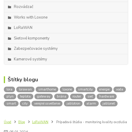
Rozvádzač
Works with Loxone
LoRaWAN
Sieťové komponenty
Zabezpečovacie systémy
Kamerové systémy
Štítky blogu
lora
lorawan
smarthome
loxone
smartcity
energie
voda
plyn
teplota
gateway
brána
router
sieť
hardware
smart
city
verejné osvetlenie
jablotron
alarm
jablonet
Úvod
Blog
LoRaWAN
Prípadová štúdia - monitoring kvality ovzdušia