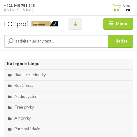
0
ks
+421 948 751 843
za
(Po-Pia, 9-15 hod.)
Menu
Hľadať
Kategórie blogu
Riadiace jednotky
Rozšírenia
Audiosystém
Tree prvky
Air prvky
Pure ovládače