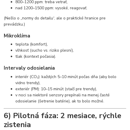
800–1200 ppm: treba vetrať,
nad 1200–1500 ppm: vysoké, reagovať.
(Nešlo o „normy do detailu“, ale o praktické hranice pre
prevádzku.)
Mikroklíma
teplota (komfort),
vlhkosť (sucho vs. riziko plesní),
tlak (kontext počasia).
Intervaly odosielania
interiér (CO₂): každých 5–10 minút počas dňa (aby bolo
vidno trendy),
exteriér (PM): 10–15 minút (stačí pre trendy),
v noci sa niektoré senzory prepínali na menej časté
odosielanie (šetrenie batérie), ak to bolo možné.
6) Pilotná fáza: 2 mesiace, rýchle
zistenia