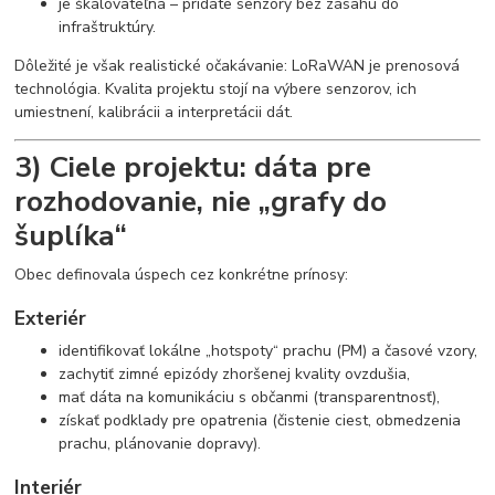
je škálovateľná – pridáte senzory bez zásahu do
infraštruktúry.
Dôležité je však realistické očakávanie: LoRaWAN je prenosová
technológia. Kvalita projektu stojí na výbere senzorov, ich
umiestnení, kalibrácii a interpretácii dát.
3) Ciele projektu: dáta pre
rozhodovanie, nie „grafy do
šuplíka“
Obec definovala úspech cez konkrétne prínosy:
Exteriér
identifikovať lokálne „hotspoty“ prachu (PM) a časové vzory,
zachytiť zimné epizódy zhoršenej kvality ovzdušia,
mať dáta na komunikáciu s občanmi (transparentnosť),
získať podklady pre opatrenia (čistenie ciest, obmedzenia
prachu, plánovanie dopravy).
Interiér