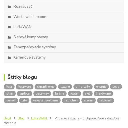
Rozvádzač
Works with Loxone
LoRaWAN
Sieťové komponenty
Zabezpečovacie systémy
Kamerové systémy
Štítky blogu
lora
lorawan
smarthome
loxone
smartcity
energie
voda
plyn
teplota
gateway
brána
router
sieť
hardware
smart
city
verejné osvetlenie
jablotron
alarm
jablonet
Úvod
Blog
LoRaWAN
Prípadová štúdia - protipovodňové a dažďové
merania