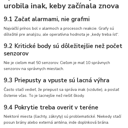
urobila inak, keby začínala znova
9.1 Začať alarmami, nie grafmi
Najväčší prínos bol v alarmoch a procesoch reakcie. Grafy sú
dôležité pre analýzu, ale operatívna hodnota je „kedy treba ísť“.
9.2 Kritické body sú dôležitejšie než počet
senzorov
Nie je cieľom mať 50 senzorov. Cieľom je mať 10 správnych
senzorov na správnych miestach.
9.3 Priepusty a vpuste sú lacná výhra
Často stačí vedieť, že priepust sa správa inak (vzdutie), a poslať
čistenie včas. To je lacnejšie než riešiť škody.
9.4 Pokrytie treba overiť v teréne
Niektoré miesta (šachty, zákryty) sú problematické. Niekedy stačí
posun brány alebo externá anténa, inde doplnková brána.