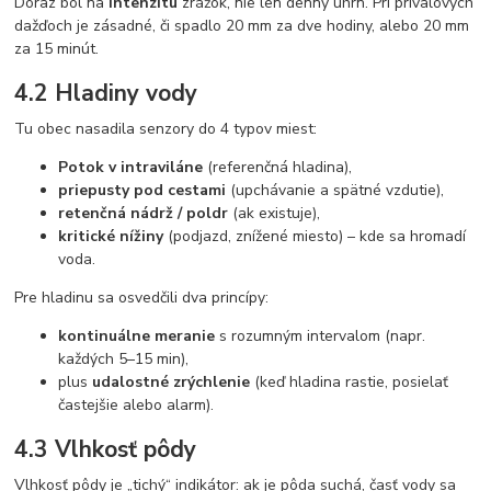
Dôraz bol na
intenzitu
zrážok, nie len denný úhrn. Pri prívalových
dažďoch je zásadné, či spadlo 20 mm za dve hodiny, alebo 20 mm
za 15 minút.
4.2 Hladiny vody
Tu obec nasadila senzory do 4 typov miest:
Potok v intraviláne
(referenčná hladina),
priepusty pod cestami
(upchávanie a spätné vzdutie),
retenčná nádrž / poldr
(ak existuje),
kritické nížiny
(podjazd, znížené miesto) – kde sa hromadí
voda.
Pre hladinu sa osvedčili dva princípy:
kontinuálne meranie
s rozumným intervalom (napr.
každých 5–15 min),
plus
udalostné zrýchlenie
(keď hladina rastie, posielať
častejšie alebo alarm).
4.3 Vlhkosť pôdy
Vlhkosť pôdy je „tichý“ indikátor: ak je pôda suchá, časť vody sa