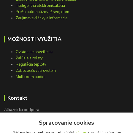
Inteligentná elektroinštalácia
Prečo automatizovať svoj dom
Zaujímavé články a informácie
MOŽNOSTI VYUŽITIA
Ovládanie osvetlenia
Žalúzie a rolety
Regulácia teploty
Zabezpečovací systém
Multiroom audio
Kontakt
Zákaznícka podpora
+421 948 751 843
Spracovanie cookies
(Po-Pia, 9-15 hod.)
Náš e-shop a partneri potrebujú Váš
súhlas
s použitím súborov