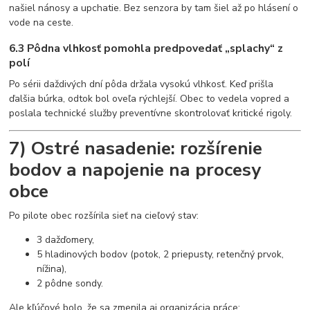
našiel nánosy a upchatie. Bez senzora by tam šiel až po hlásení o
vode na ceste.
6.3 Pôdna vlhkosť pomohla predpovedať „splachy“ z
polí
Po sérii daždivých dní pôda držala vysokú vlhkosť. Keď prišla
ďalšia búrka, odtok bol oveľa rýchlejší. Obec to vedela vopred a
poslala technické služby preventívne skontrolovať kritické rigoly.
7) Ostré nasadenie: rozšírenie
bodov a napojenie na procesy
obce
Po pilote obec rozšírila sieť na cieľový stav:
3 dažďomery,
5 hladinových bodov (potok, 2 priepusty, retenčný prvok,
nížina),
2 pôdne sondy.
Ale kľúčové bolo, že sa zmenila aj organizácia práce: