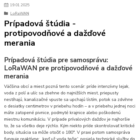
19
.
01
.
2025
LoRaWAN
Prípadová štúdia -
protipovodňové a dažďové
merania
Prípadová štúdia pre samosprávu:
LoRaWAN pre protipovodňové a dažďové
merania
Väčšina obcí a miest pozná tento scenár: príde intenzívny lejak,
voda z polí a ulíc sa zbehne do najnižších miest, priepusty
nestíhajú, kanalizačné vpuste sa upchajú lístím, potok sa zdvihne
o desiatky centimetrov v priebehu hodín – a v priebehu jednej noci
máte zatopené pivnice, podmyté krajnice alebo poškodenú
miestnu komunikáciu. V prípade prívalových dažďov je najhoršie
to, že sa všetko deje rýchlo. Kým niekto príde skontrolovať kritické
body, situácia sa môže otočiť o 180°. V praxi potom samospráva
funguje reaktívne: „keď už voda tečie“, posiela technické služby do