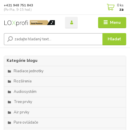
0
ks
+421 948 751 843
za
(Po-Pia, 9-15 hod.)
Menu
Hľadať
Kategórie blogu
Riadiace jednotky
Rozšírenia
Audiosystém
Tree prvky
Air prvky
Pure ovládače