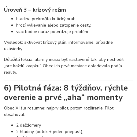
Úroveň 3 – krízový režim
hladina prekročila kritický prah,
hrozí vylievanie alebo zatopenie cesty,
viac bodov naraz potvrdzuje problém.
Výsledok: aktivovať krízový plán, informovanie, prípadne
uzávierky.
Dôležitá lekcia: alarmy musia byť nastavené tak, aby nechodili
„pre každú kvapku“. Obec ich prvé mesiace dolaďovala podľa
reality.
6) Pilotná fáza: 8 týždňov, rýchle
overenie a prvé „aha“ momenty
Obec X išla rozumne: najprv pilot, potom rozšírenie. Pilot
obsahoval:
2 dažďomery,
2 hladiny (potok + jeden priepust),