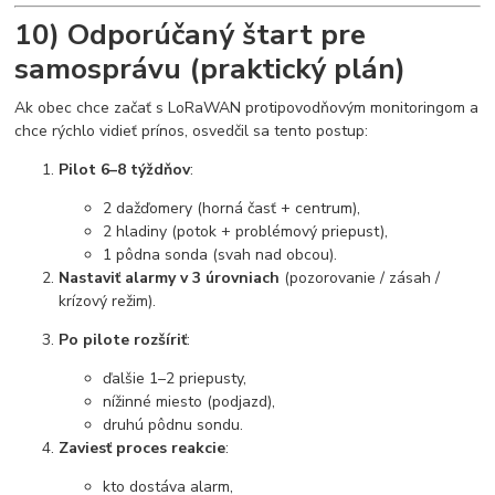
10) Odporúčaný štart pre
samosprávu (praktický plán)
Ak obec chce začať s LoRaWAN protipovodňovým monitoringom a
chce rýchlo vidieť prínos, osvedčil sa tento postup:
Pilot 6–8 týždňov
:
2 dažďomery (horná časť + centrum),
2 hladiny (potok + problémový priepust),
1 pôdna sonda (svah nad obcou).
Nastaviť alarmy v 3 úrovniach
(pozorovanie / zásah /
krízový režim).
Po pilote rozšíriť
:
ďalšie 1–2 priepusty,
nížinné miesto (podjazd),
druhú pôdnu sondu.
Zaviesť proces reakcie
:
kto dostáva alarm,