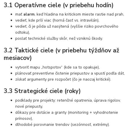
3.1 Operatívne ciele (v priebehu hodín)
mať
alarm
, keď hladina na kritickom mieste rastie nad prah,
vedieť, kde prší viac (horná časť vs. intravilán),
vedieť, či je pôda už nasýtená (vyššie riziko povrchového
odtoku),
poslať technické služby skôr, než vzniknú škody.
3.2 Taktické ciele (v priebehu týždňov až
mesiacov)
vytvoriť mapu „hotspotov“ (kde sa to opakuje),
plánovať preventívne čistenie priepustov a vpustí podľa dát,
získať argumenty pre rozpočet (čo je naozaj kritické).
3.3 Strategické ciele (roky)
podklady pre projekty: retenčné opatrenia, úprava rigolov,
nové priepusty,
dôkazy pre dotácie a granty (monitoring + vyhodnotenie
prínosov),
dlhodobé porovnanie trendov (sezónnosť, extrémy).