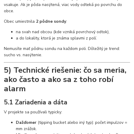
vsakuje. Ak je pôda nasýtená, viac vody odteká po povrchu do
obce.
Obec umiestnila
2 pôdne sondy
:
na svah nad obcou (kde vzniká povrchový odtok),
a do lokality, ktorá je známa splavmi z polí.
Nemusíte mať pôdnu sondu na každom poli. Dôležitý je trend:
sucho vs. nasýtenie.
5) Technické riešenie: čo sa meria,
ako často a ako sa z toho robí
alarm
5.1 Zariadenia a dáta
V projekte sa používali typicky:
Dažďomer
(tipping bucket alebo iný typ): počet impulzov =
mm zrážok.