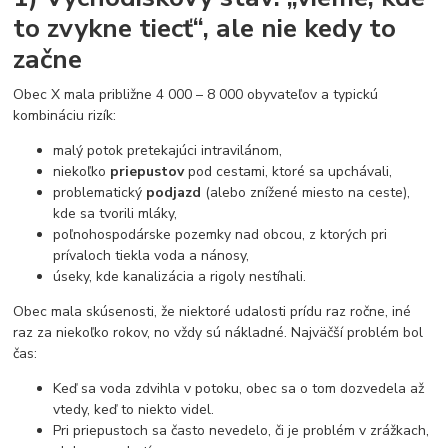
to zvykne tiecť“, ale nie kedy to
začne
Obec X mala približne 4 000 – 8 000 obyvateľov a typickú
kombináciu rizík:
malý potok pretekajúci intravilánom,
niekoľko
priepustov
pod cestami, ktoré sa upchávali,
problematický
podjazd
(alebo znížené miesto na ceste),
kde sa tvorili mláky,
poľnohospodárske pozemky nad obcou, z ktorých pri
prívaloch tiekla voda a nánosy,
úseky, kde kanalizácia a rigoly nestíhali.
Obec mala skúsenosti, že niektoré udalosti prídu raz ročne, iné
raz za niekoľko rokov, no vždy sú nákladné. Najväčší problém bol
čas:
Keď sa voda zdvihla v potoku, obec sa o tom dozvedela až
vtedy, keď to niekto videl.
Pri priepustoch sa často nevedelo, či je problém v zrážkach,