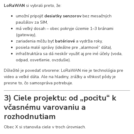
LoRaWAN
si vybrali preto, že:
umožní pripojiť
desiatky senzorov
bez mesačných
paušálov za SIM,
má veľký dosah – obec pokryje územie 1–3 bránami
(gateway),
zariadenia môžu byť
batériové
a vydržia roky,
posiela malé správy (ideálne pre „alarmové“ dáta),
infraštruktúra sa dá neskôr využiť aj pre iné účely (voda,
odpad, osvetlenie, ovzdušie).
Dôležité je povedať otvorene: LoRaWAN nie je technológia pre
video a veľké dáta. Ale na hladiny, zrážky a vlhkosť pôdy je
presne to, čo samospráva potrebuje.
3) Ciele projektu: od „pocitu“ k
včasnému varovaniu a
rozhodnutiam
Obec X si stanovila ciele v troch úrovniach.