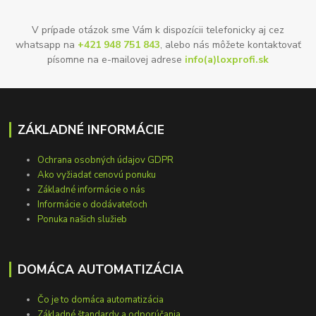
V prípade otázok sme Vám k dispozícii telefonicky aj cez
whatsapp na
+421 948 751 843
, alebo nás môžete kontaktovať
písomne na e-mailovej adrese
info(a)loxprofi.sk
ZÁKLADNÉ INFORMÁCIE
Ochrana osobných údajov GDPR
Ako vyžiadať cenovú ponuku
Základné informácie o nás
Informácie o dodávateľoch
Ponuka našich služieb
DOMÁCA AUTOMATIZÁCIA
Čo je to domáca automatizácia
Základné štandardy a odporúčania