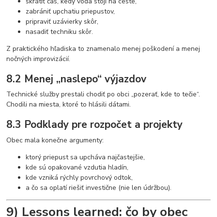
skrátiť čas, kedy voda stojí na ceste,
zabrániť upchatiu priepustov,
pripraviť uzávierky skôr,
nasadiť techniku skôr.
Z praktického hľadiska to znamenalo menej poškodení a menej
nočných improvizácií.
8.2 Menej „naslepo“ výjazdov
Technické služby prestali chodiť po obci „pozerať, kde to tečie“.
Chodili na miesta, ktoré to hlásili dátami.
8.3 Podklady pre rozpočet a projekty
Obec mala konečne argumenty:
ktorý priepust sa upcháva najčastejšie,
kde sú opakované vzdutia hladín,
kde vzniká rýchly povrchový odtok,
a čo sa oplatí riešiť investične (nie len údržbou).
9) Lessons learned: čo by obec