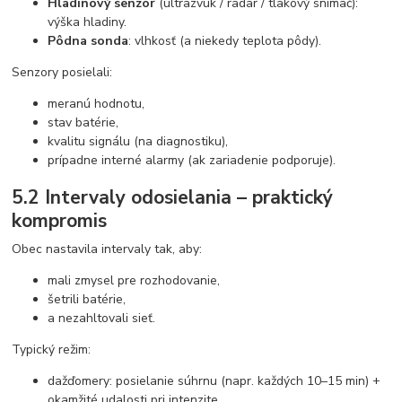
Hladinový senzor
(ultrazvuk / radar / tlakový snímač):
výška hladiny.
Pôdna sonda
: vlhkosť (a niekedy teplota pôdy).
Senzory posielali:
meranú hodnotu,
stav batérie,
kvalitu signálu (na diagnostiku),
prípadne interné alarmy (ak zariadenie podporuje).
5.2 Intervaly odosielania – praktický
kompromis
Obec nastavila intervaly tak, aby:
mali zmysel pre rozhodovanie,
šetrili batérie,
a nezahltovali sieť.
Typický režim:
dažďomery: posielanie súhrnu (napr. každých 10–15 min) +
okamžité udalosti pri intenzite,