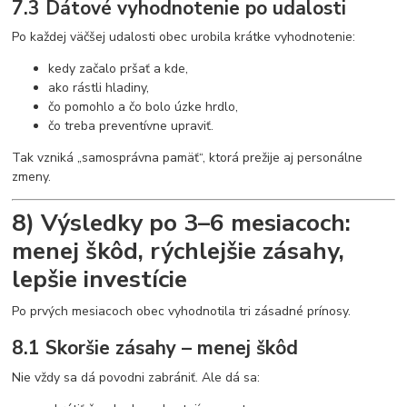
7.3 Dátové vyhodnotenie po udalosti
Po každej väčšej udalosti obec urobila krátke vyhodnotenie:
kedy začalo pršať a kde,
ako rástli hladiny,
čo pomohlo a čo bolo úzke hrdlo,
čo treba preventívne upraviť.
Tak vzniká „samosprávna pamäť“, ktorá prežije aj personálne
zmeny.
8) Výsledky po 3–6 mesiacoch:
menej škôd, rýchlejšie zásahy,
lepšie investície
Po prvých mesiacoch obec vyhodnotila tri zásadné prínosy.
8.1 Skoršie zásahy – menej škôd
Nie vždy sa dá povodni zabrániť. Ale dá sa: