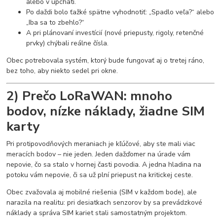
alebo v upchatí.
Po daždi bolo ťažké spätne vyhodnotiť: „Spadlo veľa?“ alebo
„Iba sa to zbehlo?“
A pri plánovaní investícií (nové priepusty, rigoly, retenčné
prvky) chýbali reálne čísla.
Obec potrebovala systém, ktorý bude fungovať aj o tretej ráno,
bez toho, aby niekto sedel pri okne.
2) Prečo LoRaWAN: mnoho
bodov, nízke náklady, žiadne SIM
karty
Pri protipovodňových meraniach je kľúčové, aby ste mali viac
meracích bodov – nie jeden. Jeden dažďomer na úrade vám
nepovie, čo sa stalo v hornej časti povodia. A jedna hladina na
potoku vám nepovie, či sa už plní priepust na kritickej ceste.
Obec zvažovala aj mobilné riešenia (SIM v každom bode), ale
narazila na realitu: pri desiatkach senzorov by sa prevádzkové
náklady a správa SIM kariet stali samostatným projektom.