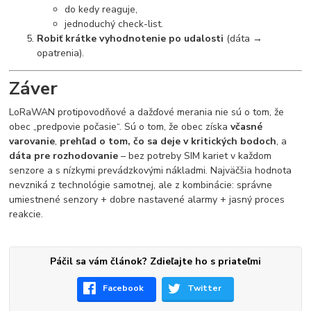
do kedy reaguje,
jednoduchý check-list.
Robiť krátke vyhodnotenie po udalosti
(dáta →
opatrenia).
Záver
LoRaWAN protipovodňové a dažďové merania nie sú o tom, že
obec „predpovie počasie“. Sú o tom, že obec získa
včasné
varovanie
,
prehľad o tom, čo sa deje v kritických bodoch
, a
dáta pre rozhodovanie
– bez potreby SIM kariet v každom
senzore a s nízkymi prevádzkovými nákladmi. Najväčšia hodnota
nevzniká z technológie samotnej, ale z kombinácie: správne
umiestnené senzory + dobre nastavené alarmy + jasný proces
reakcie.
Páčil sa vám článok? Zdieľajte ho s priateľmi
Facebook
Twitter