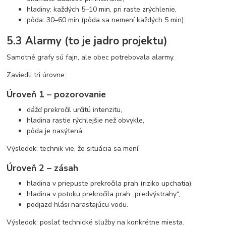
hladiny: každých 5–10 min, pri raste zrýchlenie,
pôda: 30–60 min (pôda sa nemení každých 5 min).
5.3 Alarmy (to je jadro projektu)
Samotné grafy sú fajn, ale obec potrebovala alarmy.
Zaviedli tri úrovne:
Úroveň 1 – pozorovanie
dážď prekročil určitú intenzitu,
hladina rastie rýchlejšie než obvykle,
pôda je nasýtená.
Výsledok: technik vie, že situácia sa mení.
Úroveň 2 – zásah
hladina v priepuste prekročila prah (riziko upchatia),
hladina v potoku prekročila prah „predvýstrahy“,
podjazd hlási narastajúcu vodu.
Výsledok: poslať technické služby na konkrétne miesta.