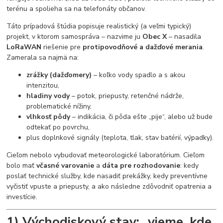
terénu a spolieha sa na telefonáty občanov.
Táto prípadová štúdia popisuje realistický (a veľmi typický)
projekt, v ktorom samospráva – nazvime ju
Obec X
– nasadila
LoRaWAN
riešenie pre
protipovodňové a dažďové merania
.
Zamerala sa najmä na:
zrážky (dažďomery)
– koľko vody spadlo a s akou
intenzitou,
hladiny vody
– potok, priepusty, retenčné nádrže,
problematické nížiny,
vlhkosť pôdy
– indikácia, či pôda ešte „pije“, alebo už bude
odtekať po povrchu,
plus doplnkové signály (teplota, tlak, stav batérií, výpadky).
Cieľom nebolo vybudovať meteorologické laboratórium. Cieľom
bolo mať
včasné varovanie
a
dáta pre rozhodovanie
: kedy
poslať technické služby, kde nasadiť prekážky, kedy preventívne
vyčistiť vpuste a priepusty, a ako následne zdôvodniť opatrenia a
investície.
1) Východiskový stav: „vieme, kde