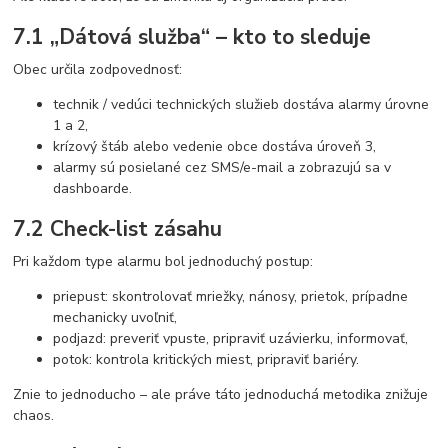
7.1 „Dátová služba“ – kto to sleduje
Obec určila zodpovednosť:
technik / vedúci technických služieb dostáva alarmy úrovne
1 a 2,
krízový štáb alebo vedenie obce dostáva úroveň 3,
alarmy sú posielané cez SMS/e-mail a zobrazujú sa v
dashboarde.
7.2 Check-list zásahu
Pri každom type alarmu bol jednoduchý postup:
priepust: skontrolovať mriežky, nánosy, prietok, prípadne
mechanicky uvoľniť,
podjazd: preveriť vpuste, pripraviť uzávierku, informovať,
potok: kontrola kritických miest, pripraviť bariéry.
Znie to jednoducho – ale práve táto jednoduchá metodika znižuje
chaos.