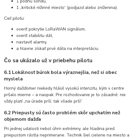
1 pôdnu sondu,
1 „kritické nížinné miesto“ (podjazd alebo zníženina).
Cieľ pilotu:
overiť pokrytie LoRaWAN signálom,
overiť stabilitu dát,
nastaviť alarmy,
a hlavne získať prvé dáta na interpretáciu.
Čo sa ukázalo už v priebehu pilotu
6.1 Lokálnosť búrok bola výraznejšia, než si obec
myslela
Horný dažďomer niekedy hlásil vysokú intenzitu, kým v centre
pršalo mierne – a naopak. Pre rozhodovanie je to zásadné: nie
vždy platí „na úrade prší, tak všade prší“.
6.2 Priepusty sú často problém skôr upchatím než
objemom dažďa
Pri jednej udalosti nebol úhrn extrémny, ale hladina pred
priepustom rástla neprimerane. Technik šiel cielene na miesto a