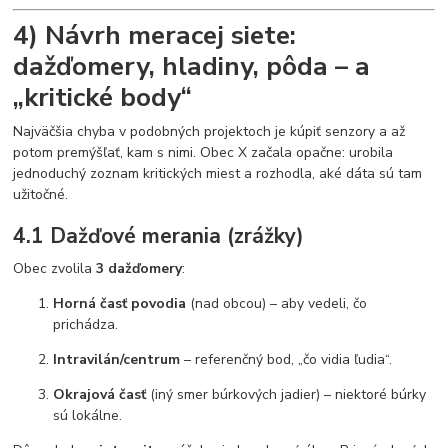
4) Návrh meracej siete:
dažďomery, hladiny, pôda – a
„kritické body“
Najväčšia chyba v podobných projektoch je kúpiť senzory a až
potom premýšľať, kam s nimi. Obec X začala opačne: urobila
jednoduchý zoznam kritických miest a rozhodla, aké dáta sú tam
užitočné.
4.1 Dažďové merania (zrážky)
Obec zvolila
3 dažďomery
:
Horná časť povodia
(nad obcou) – aby vedeli, čo
prichádza.
Intravilán/centrum
– referenčný bod, „čo vidia ľudia“.
Okrajová časť
(iný smer búrkových jadier) – niektoré búrky
sú lokálne.