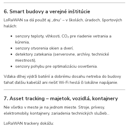
6. Smart budovy a verejné inštitúcie
LoRaWAN sa dá použiť aj „dnu“ – v školách, úradoch, športových
halách:
senzory teploty, vlhkosti, CO₂ pre riadenie vetrania a
kúrenia,
senzory otvorenia okien a dverí,
detektory zatekania (serverovne, archívy, technické
miestnosti),
senzory pohybu pre optimalizáciu osvetlenia.
Vďaka dlhej výdrži batérií a dobrému dosahu netreba do budovy
ťahať ďalšiu kabeláž ani riešiť Wi-Fi heslá či lokálne napájanie.
7. Asset tracking – majetok, vozidlá, kontajnery
Nie všetko v meste je na jednom mieste. Stroje, prívesy,
elektromobily, kontajnery, zariadenia technických služieb…
LoRaWAN trackery dokážu: