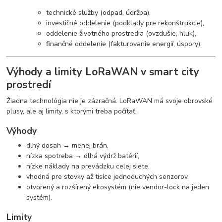
technické služby (odpad, údržba),
investičné oddelenie (podklady pre rekonštrukcie),
oddelenie životného prostredia (ovzdušie, hluk),
finančné oddelenie (fakturovanie energií, úspory).
Výhody a limity LoRaWAN v smart city
prostredí
Žiadna technológia nie je zázračná. LoRaWAN má svoje obrovské
plusy, ale aj limity, s ktorými treba počítať.
Výhody
dlhý dosah → menej brán,
nízka spotreba → dlhá výdrž batérií,
nízke náklady na prevádzku celej siete,
vhodná pre stovky až tisíce jednoduchých senzorov,
otvorený a rozšírený ekosystém (nie vendor-lock na jeden
systém).
Limity