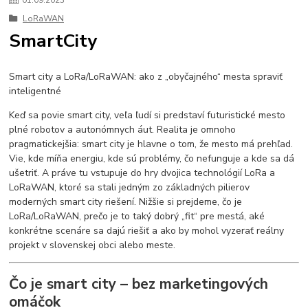
01
.
09
.
2023
LoRaWAN
SmartCity
Smart city a LoRa/LoRaWAN: ako z „obyčajného“ mesta spraviť
inteligentné
Keď sa povie smart city, veľa ľudí si predstaví futuristické mesto
plné robotov a autonómnych áut. Realita je omnoho
pragmatickejšia: smart city je hlavne o tom, že mesto má prehľad.
Vie, kde míňa energiu, kde sú problémy, čo nefunguje a kde sa dá
ušetriť. A práve tu vstupuje do hry dvojica technológií LoRa a
LoRaWAN, ktoré sa stali jedným zo základných pilierov
moderných smart city riešení. Nižšie si prejdeme, čo je
LoRa/LoRaWAN, prečo je to taký dobrý „fit“ pre mestá, aké
konkrétne scenáre sa dajú riešiť a ako by mohol vyzerať reálny
projekt v slovenskej obci alebo meste.
Čo je smart city – bez marketingových
omáčok