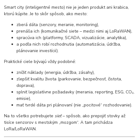
Smart city (inteligentné mesto) nie je jeden produkt ani krabica,
ktorú kúpite. Je to skôr spôsob, ako mesto:
zberá dáta (senzory, meranie, monitoring),
prenáša ich (komunikačné siete – medzi nimi aj LoRaWAN),
spracúva ich (platformy, SCADA, vizualizácie, analytika),
a podľa nich robí rozhodnutia (automatizácia, údržba,
plánovanie investícií).
Praktické ciele bývajú vždy podobné:
znížiť náklady (energia, údržba, zásahy),
zlepšiť kvalitu života (parkovanie, bezpečnosť, čistota,
doprava),
splniť legislatívne požiadavky (merania, reporting, ESG, CO₂,
emisie),
mať tvrdé dáta pri plánovaní (nie „pocitové“ rozhodovanie).
Na to všetko potrebujete
sieť
– spôsob, ako prepojiť stovky až
tisíce senzorov s mestským „mozgom“. A tam prichádza
LoRa/LoRaWAN.