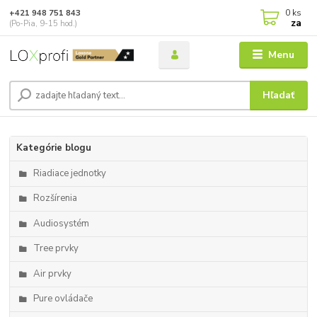
0
ks
+421 948 751 843
za
(Po-Pia, 9-15 hod.)
Menu
Hľadať
Kategórie blogu
Riadiace jednotky
Rozšírenia
Audiosystém
Tree prvky
Air prvky
Pure ovládače