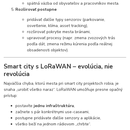
spätná väzba od obyvateľov a pracovníkov mesta.
Rozširovať postupne
pridávať ďalšie typy senzorov (parkovanie,
osvetlenie, klíma, asset tracking),
rozširovať pokrytie mesta bránami,
upravovať procesy (napr. zmena zvozových trás
podľa dát, zmena režimu kúrenia podľa reálnej
obsadenosti objektov).
Smart city s LoRaWAN – evolúcia, nie
revolúcia
Najväčšia chyba, ktorú mesta pri smart city projektoch robia, je
snaha „urobiť všetko naraz“. LoRaWAN umožňuje presne opačný
prístup:
postavíte
jednu infraštruktúru
,
začnete s pár konkrétnymi use-caseami,
postupne pridávate ďalšie senzory a aplikácie,
všetko beží na jednom rádiovom „chrbte“.