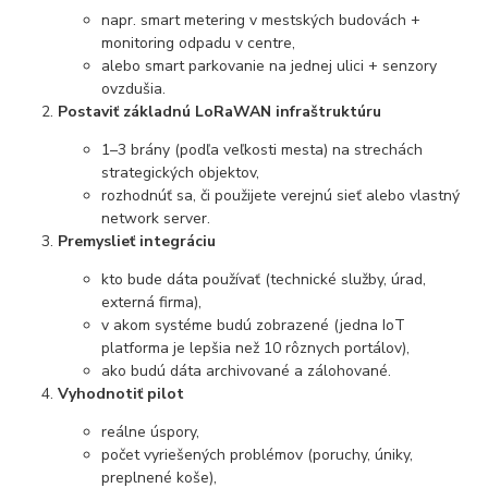
napr. smart metering v mestských budovách +
monitoring odpadu v centre,
alebo smart parkovanie na jednej ulici + senzory
ovzdušia.
Postaviť základnú LoRaWAN infraštruktúru
1–3 brány (podľa veľkosti mesta) na strechách
strategických objektov,
rozhodnúť sa, či použijete verejnú sieť alebo vlastný
network server.
Premyslieť integráciu
kto bude dáta používať (technické služby, úrad,
externá firma),
v akom systéme budú zobrazené (jedna IoT
platforma je lepšia než 10 rôznych portálov),
ako budú dáta archivované a zálohované.
Vyhodnotiť pilot
reálne úspory,
počet vyriešených problémov (poruchy, úniky,
preplnené koše),