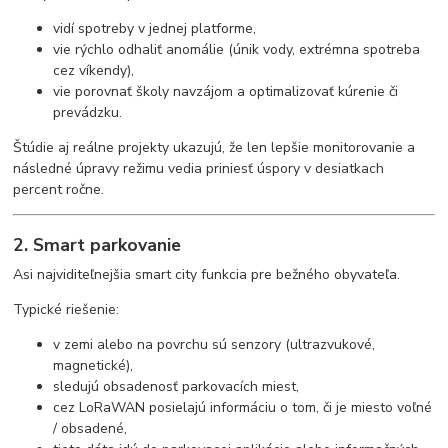
vidí spotreby v jednej platforme,
vie rýchlo odhaliť anomálie (únik vody, extrémna spotreba
cez víkendy),
vie porovnať školy navzájom a optimalizovať kúrenie či
prevádzku.
Štúdie aj reálne projekty ukazujú, že len lepšie monitorovanie a
následné úpravy režimu vedia priniesť úspory v desiatkach
percent ročne.
2. Smart parkovanie
Asi najviditeľnejšia smart city funkcia pre bežného obyvateľa.
Typické riešenie:
v zemi alebo na povrchu sú senzory (ultrazvukové,
magnetické),
sledujú obsadenosť parkovacích miest,
cez LoRaWAN posielajú informáciu o tom, či je miesto voľné
/ obsadené,