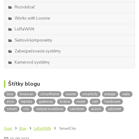
Rozvádzač
Works with Loxone
LoRaWAN
Sieťové komponenty
Zabezpečovacie systémy
Kamerové systémy
Štítky blogu
lora
lorawan
smarthome
loxone
smartcity
energie
voda
plyn
teplota
gateway
brána
router
sieť
hardware
smart
city
verejné osvetlenie
jablotron
alarm
jablonet
Úvod
Blog
LoRaWAN
SmartCity