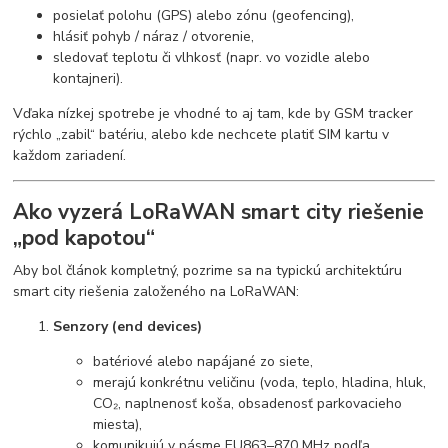
posielať polohu (GPS) alebo zónu (geofencing),
hlásiť pohyb / náraz / otvorenie,
sledovať teplotu či vlhkosť (napr. vo vozidle alebo
kontajneri).
Vďaka nízkej spotrebe je vhodné to aj tam, kde by GSM tracker
rýchlo „zabil“ batériu, alebo kde nechcete platiť SIM kartu v
každom zariadení.
Ako vyzerá LoRaWAN smart city riešenie
„pod kapotou“
Aby bol článok kompletný, pozrime sa na typickú architektúru
smart city riešenia založeného na LoRaWAN:
Senzory (end devices)
batériové alebo napájané zo siete,
merajú konkrétnu veličinu (voda, teplo, hladina, hluk,
CO₂, naplnenosť koša, obsadenosť parkovacieho
miesta),
komunikujú v pásme EU863–870 MHz podľa