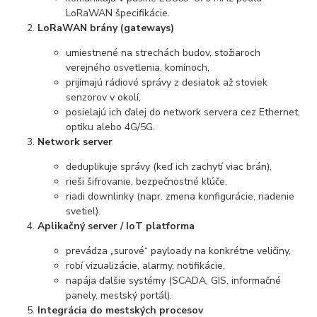
LoRaWAN špecifikácie.
LoRaWAN brány (gateways)
umiestnené na strechách budov, stožiaroch
verejného osvetlenia, komínoch,
prijímajú rádiové správy z desiatok až stoviek
senzorov v okolí,
posielajú ich ďalej do network servera cez Ethernet,
optiku alebo 4G/5G.
Network server
deduplikuje správy (keď ich zachytí viac brán),
rieši šifrovanie, bezpečnostné kľúče,
riadi downlinky (napr. zmena konfigurácie, riadenie
svetiel).
Aplikačný server / IoT platforma
prevádza „surové“ payloady na konkrétne veličiny,
robí vizualizácie, alarmy, notifikácie,
napája ďalšie systémy (SCADA, GIS, informačné
panely, mestský portál).
Integrácia do mestských procesov