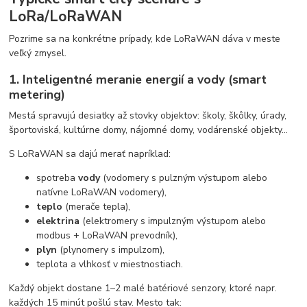
LoRa/LoRaWAN
Pozrime sa na konkrétne prípady, kde LoRaWAN dáva v meste
veľký zmysel.
1. Inteligentné meranie energií a vody (smart
metering)
Mestá spravujú desiatky až stovky objektov: školy, škôlky, úrady,
športoviská, kultúrne domy, nájomné domy, vodárenské objekty…
S LoRaWAN sa dajú merať napríklad:
spotreba
vody
(vodomery s pulzným výstupom alebo
natívne LoRaWAN vodomery),
teplo
(merače tepla),
elektrina
(elektromery s impulzným výstupom alebo
modbus + LoRaWAN prevodník),
plyn
(plynomery s impulzom),
teplota a vlhkosť v miestnostiach.
Každý objekt dostane 1–2 malé batériové senzory, ktoré napr.
každých 15 minút pošlú stav. Mesto tak: