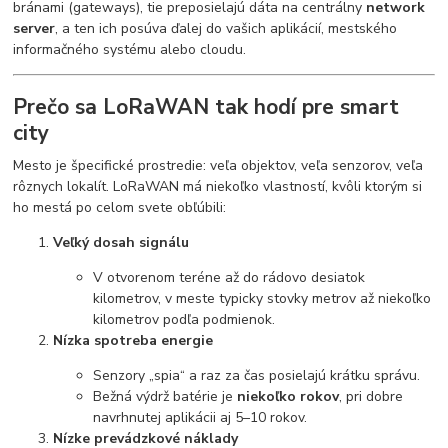
bránami (gateways), tie preposielajú dáta na centrálny
network
server
, a ten ich posúva ďalej do vašich aplikácií, mestského
informačného systému alebo cloudu.
Prečo sa LoRaWAN tak hodí pre smart
city
Mesto je špecifické prostredie: veľa objektov, veľa senzorov, veľa
rôznych lokalít. LoRaWAN má niekoľko vlastností, kvôli ktorým si
ho mestá po celom svete obľúbili:
Veľký dosah signálu
V otvorenom teréne až do rádovo desiatok
kilometrov, v meste typicky stovky metrov až niekoľko
kilometrov podľa podmienok.
Nízka spotreba energie
Senzory „spia“ a raz za čas posielajú krátku správu.
Bežná výdrž batérie je
niekoľko rokov
, pri dobre
navrhnutej aplikácii aj 5–10 rokov.
Nízke prevádzkové náklady