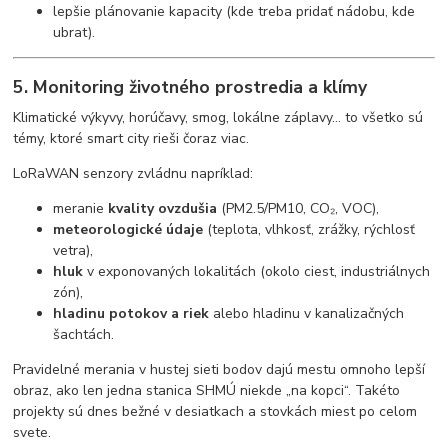
lepšie plánovanie kapacity (kde treba pridať nádobu, kde
ubrat).
5. Monitoring životného prostredia a klímy
Klimatické výkyvy, horúčavy, smog, lokálne záplavy… to všetko sú
témy, ktoré smart city rieši čoraz viac.
LoRaWAN senzory zvládnu napríklad:
meranie
kvality ovzdušia
(PM2.5/PM10, CO₂, VOC),
meteorologické údaje
(teplota, vlhkosť, zrážky, rýchlosť
vetra),
hluk
v exponovaných lokalitách (okolo ciest, industriálnych
zón),
hladinu potokov a riek
alebo hladinu v kanalizačných
šachtách.
Pravidelné merania v hustej sieti bodov dajú mestu omnoho lepší
obraz, ako len jedna stanica SHMÚ niekde „na kopci“. Takéto
projekty sú dnes bežné v desiatkach a stovkách miest po celom
svete.