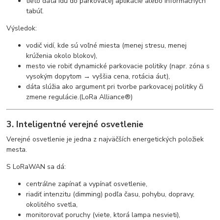
tieto dáta idú do parkovacej aplikácie alebo informačných
tabúľ.
Výsledok:
vodič vidí, kde sú voľné miesta (menej stresu, menej
krúženia okolo blokov),
mesto vie robiť dynamické parkovacie politiky (napr. zóna s
vysokým dopytom → vyššia cena, rotácia áut),
dáta slúžia ako argument pri tvorbe parkovacej politiky či
zmene regulácie.(LoRa Alliance®)
3. Inteligentné verejné osvetlenie
Verejné osvetlenie je jedna z najväčších energetických položiek
mesta.
S LoRaWAN sa dá:
centrálne zapínať a vypínať osvetlenie,
riadiť intenzitu (dimming) podľa času, pohybu, dopravy,
okolitého svetla,
monitorovať poruchy (viete, ktorá lampa nesvieti),