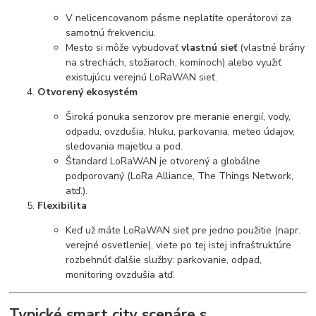
V nelicencovanom pásme neplatíte operátorovi za
samotnú frekvenciu.
Mesto si môže vybudovať
vlastnú sieť
(vlastné brány
na strechách, stožiaroch, komínoch) alebo využiť
existujúcu verejnú LoRaWAN sieť.
Otvorený ekosystém
Široká ponuka senzorov pre meranie energií, vody,
odpadu, ovzdušia, hluku, parkovania, meteo údajov,
sledovania majetku a pod.
Štandard LoRaWAN je otvorený a globálne
podporovaný (LoRa Alliance, The Things Network,
atď.).
Flexibilita
Keď už máte LoRaWAN sieť pre jedno použitie (napr.
verejné osvetlenie), viete po tej istej infraštruktúre
rozbehnúť ďalšie služby: parkovanie, odpad,
monitoring ovzdušia atď.
Typické smart city scenáre s