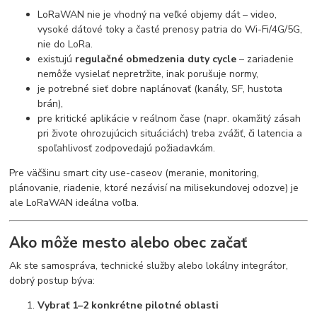
LoRaWAN nie je vhodný na veľké objemy dát – video,
vysoké dátové toky a časté prenosy patria do Wi-Fi/4G/5G,
nie do LoRa.
existujú
regulačné obmedzenia duty cycle
– zariadenie
nemôže vysielať nepretržite, inak porušuje normy,
je potrebné sieť dobre naplánovať (kanály, SF, hustota
brán),
pre kritické aplikácie v reálnom čase (napr. okamžitý zásah
pri živote ohrozujúcich situáciách) treba zvážiť, či latencia a
spoľahlivosť zodpovedajú požiadavkám.
Pre väčšinu smart city use-caseov (meranie, monitoring,
plánovanie, riadenie, ktoré nezávisí na milisekundovej odozve) je
ale LoRaWAN ideálna voľba.
Ako môže mesto alebo obec začať
Ak ste samospráva, technické služby alebo lokálny integrátor,
dobrý postup býva:
Vybrať 1–2 konkrétne pilotné oblasti