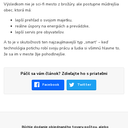
Výsledkom nie je sci-fi mesto z brožúry, ale postupne múdrejšia
obec, ktorá má:
lepší prehľad o svojom majetku,
reálne úspory na energiách a prevádzke,
lepší servis pre obyvateľov.
A to je v skutočnosti ten najzaujímavejší typ „smart“ – keď
technológia potichu robí svoju prácu a ľudia si všimnú hlavne to,
že sa im v meste žije pohodlnejšie.
Páčil sa vám článok? Zdieľajte ho s priateľmi
Facebook
Twitter
Rýchle dodanie objednaného tovaru poštou, alebo