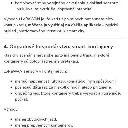
kombinovať stĺpy verejného osvetlenia s ďalšími senzormi
(hluk, kvalita ovzdušia, dopravná intenzita).
Výhodou LoRaWAN je, že keď už po stĺpoch natiahnete túto
komunikáciu,
môžete ju využiť aj na ďalšie aplikácie
– typický
príklad „platformového“ prístupu k smart city.
4. Odpadové hospodárstvo: smart kontajnery
Klasický scenár: smetiarske auto má pevnú trasu, niektoré
kontajnery sú poloprázdne, iné pretekajú.
LoRaWAN senzory v kontajneroch:
merajú naplnenosť (ultrazvukom alebo iným spôsobom),
posielajú dáta raz za niekoľko hodín alebo pri zmene,
dispečing vidí, ktoré kontajnery treba vysypať a ktoré môžu
počkať.
Výhody:
menej zbytočných jázd,
menej preplnených kontajnerov,