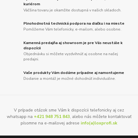
kuriérom
Väčšina tovaru je okamžite dostupná v našich skladoch.
Plnohodnotná technická podpora na diaľku i na mieste
Pomôžeme Vám telefonicky, e-mailom, alebo osobne.
Kamenná predajňa aj showroom je pre Vás neustále k
dispozícii
Objednávku si môžete vyzdvihnúť aj osobne na našej
predajni.
Vaše produkty Vám dodáme prípadne aj namontujeme
Dodanie a montáž je možné dohodnúť individuálne.
V prípade otázok sme Vám k dispozícii telefonicky aj cez
whatsapp na
+421 948 751 843
, alebo nás môžete kontaktovať
písomne na e-mailovej adrese
info(a)loxprofi.sk