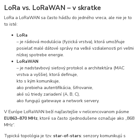
LoRa vs. LoRaWAN – v skratke
LoRa a LoRaWAN sa často hádžu do jedného vreca, ale nie je to
to isté:
LoRa
– je rádiová modulácia (fyzická vrstva), ktorá umožňuje
posielať malé dátové správy na veľké vzdialenosti pri veľmi
nízkej spotrebe energie.
LoRaWAN
– je nadstavbový sieťový protokol a architektúra (MAC
vrstva a vyššie), ktorá definuje,
kto s kým komunikuje,
ako prebieha autentifikácia, šifrovanie,
aké sú triedy zariadení (A, B, C),
ako fungujú gatewaye a network servery.
V Európe LoRaWAN beží najčastejšie v nelicencovanom pásme
EU863–870 MHz
, ktoré sa často zjednodušene označuje ako „868
MHz“.
Typická topológia je tzv.
star-of-stars
: senzory komunikujú s