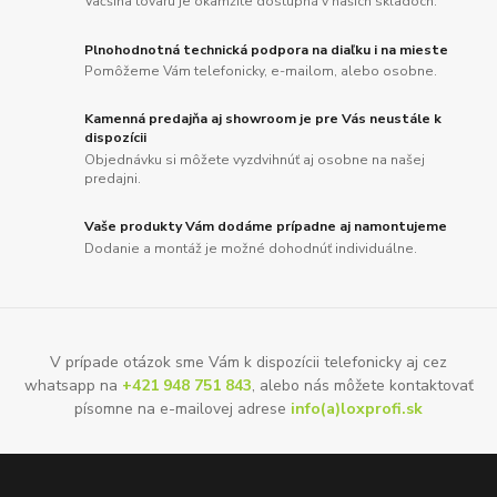
Väčšina tovaru je okamžite dostupná v našich skladoch.
Plnohodnotná technická podpora na diaľku i na mieste
Pomôžeme Vám telefonicky, e-mailom, alebo osobne.
Kamenná predajňa aj showroom je pre Vás neustále k
dispozícii
Objednávku si môžete vyzdvihnúť aj osobne na našej
predajni.
Vaše produkty Vám dodáme prípadne aj namontujeme
Dodanie a montáž je možné dohodnúť individuálne.
V prípade otázok sme Vám k dispozícii telefonicky aj cez
whatsapp na
+421 948 751 843
, alebo nás môžete kontaktovať
písomne na e-mailovej adrese
info(a)loxprofi.sk