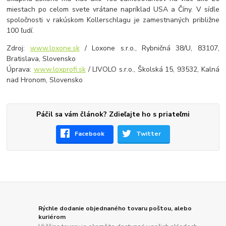
miestach po celom svete vrátane napríklad USA a Číny. V sídle
spoločnosti v rakúskom Kollerschlagu je zamestnaných približne
100 ľudí.
Zdroj:
www.loxone.sk
/ Loxone s.r.o., Rybničná 38/U, 83107,
Bratislava, Slovensko
Úprava:
www.loxprofi.sk
/ LIVOLO s.r.o., Školská 15, 93532, Kalná
nad Hronom, Slovensko
Páčil sa vám článok? Zdieľajte ho s priateľmi
Facebook
Twitter
Rýchle dodanie objednaného tovaru poštou, alebo
kuriérom