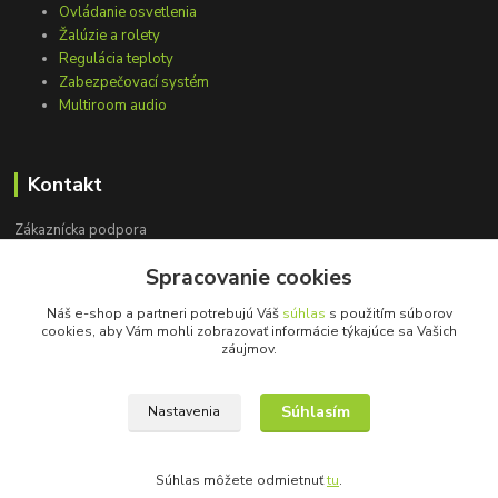
Ovládanie osvetlenia
Žalúzie a rolety
Regulácia teploty
Zabezpečovací systém
Multiroom audio
Kontakt
Zákaznícka podpora
+421 948 751 843
Spracovanie cookies
(Po-Pia, 9-15 hod.)
Náš e-shop a partneri potrebujú Váš
súhlas
s použitím súborov
info@loxprofi.sk
cookies, aby Vám mohli zobrazovať informácie týkajúce sa Vašich
záujmov.
Súhlasím
Nastavenia
©2018-2024 LOXprofi - všetky práva vyhradené
Súhlas môžete odmietnuť
tu
.
Vytvorené na
Eshop-rychlo.sk