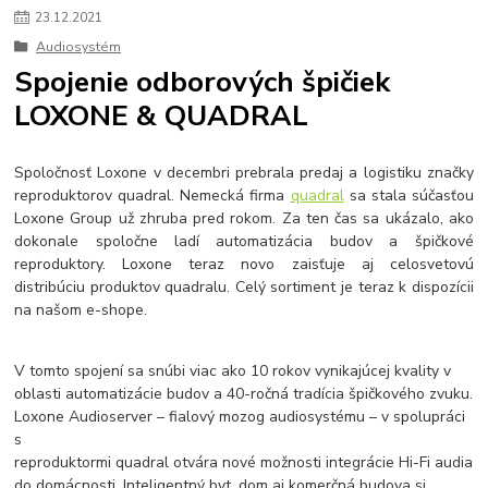
23
.
12
.
2021
Audiosystém
Spojenie odborových špičiek
LOXONE & QUADRAL
Spoločnosť Loxone v decembri prebrala predaj a logistiku značky
reproduktorov quadral. Nemecká firma
quadral
sa stala súčasťou
Loxone Group už zhruba pred rokom. Za ten čas sa ukázalo, ako
dokonale spoločne ladí automatizácia budov a špičkové
reproduktory. Loxone teraz novo zaisťuje aj celosvetovú
distribúciu produktov quadralu. Celý sortiment je teraz k dispozícii
na našom e-shope.
V tomto spojení sa snúbi viac ako 10 rokov vynikajúcej kvality v
oblasti automatizácie budov a 40-ročná tradícia špičkového zvuku.
Loxone Audioserver – fialový mozog audiosystému – v spolupráci
s
reproduktormi quadral otvára nové možnosti integrácie Hi-Fi audia
do domácnosti. Inteligentný byt, dom aj komerčná budova si