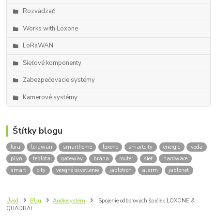
Rozvádzač
Works with Loxone
LoRaWAN
Sieťové komponenty
Zabezpečovacie systémy
Kamerové systémy
Štítky blogu
lora
lorawan
smarthome
loxone
smartcity
energie
voda
plyn
teplota
gateway
brána
router
sieť
hardware
smart
city
verejné osvetlenie
jablotron
alarm
jablonet
Úvod
Blog
Audiosystém
Spojenie odborových špičiek LOXONE &
QUADRAL