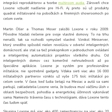
integrácii reproduktorov a tvorbe
multiroom audia.
Zároveň chce
Loxone vzbudiť nadšenie pre Hi-Fi. Aj preto sú už produkty
quadral inštalované na pobočkách a firemných showroomoch po
celom svete.
Martin Öller a Thomas Moser založili Loxone v roku 2009.
Pôvodne hľadali riešenie pre svoje vlastné domovy. To na trhu
nenašli, tak sa rozhodli vymyslieť vlastné. Vznikol Miniserver,
ktorý onedlho spôsobil nielen revolúciu v odvetví inteligentných
domácností, ale stal sa tiež priekopníkom v jednoduchom ovládaní
a inteligentnej automatizácii projektov všetkého druhu. Od
inteligentných domov cez komerčné nehnuteľnosti až po
špeciálne aplikácie. Loxone je systém pre profesionálne
inštalácie, nie spotrebné gadgety. Vďaka sieti viac ako 16 000
inštalačných partnerov vzniklo už vyše 175 tisíc inštalácií po
celom svete. V čase, keď ľudia lietajú na Mesiac a autá sa sami
parkujú, zakladatelia Loxone veria, že budova musí väčšinu úloh v
oblasti bezpečnosti, pohodlia a energetickej účinnosti vykonávať
sama. Namiesto trávenia času s technológiami, dáva Loxone tento
čas ľuďom späť.
Skupina Loxone má viac ako 400 zamestnancov na viac ako 20