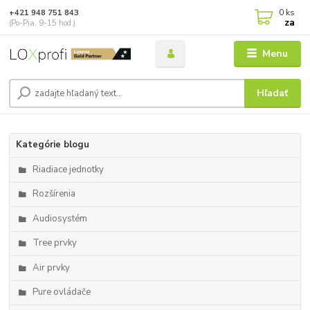
0
ks
+421 948 751 843
za
(Po-Pia, 9-15 hod.)
Menu
Hľadať
Kategórie blogu
Riadiace jednotky
Rozšírenia
Audiosystém
Tree prvky
Air prvky
Pure ovládače