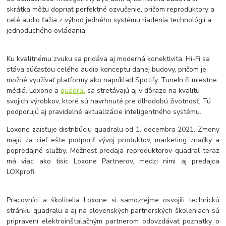
skrátka môžu dopriať perfektné ozvučenie, pričom reproduktory a
celé audio ťažia z výhod jedného systému riadenia technológií a
jednoduchého ovládania.
Ku kvalitnému zvuku sa pridáva aj moderná konektivita. Hi-Fi sa
stáva súčasťou celého audio konceptu danej budovy, pričom je
možné využívať platformy ako napríklad Spotify, TuneIn či miestne
médiá. Loxone a
quadral
sa stretávajú aj v dôraze na kvalitu
svojich výrobkov, ktoré sú navrhnuté pre dlhodobú životnosť. Tú
podporujú aj pravidelné aktualizácie inteligentného systému.
Loxone zaisťuje distribúciu quadralu od 1. decembra 2021. Zmeny
majú za cieľ ešte podporiť vývoj produktov, marketing značky a
popredajné služby. Možnosť predaja reproduktorov quadral teraz
má viac ako tisíc Loxone Partnerov, medzi nimi aj predajca
LOXprofi.
Pracovníci a školitelia Loxone si samozrejme osvojili technickú
stránku quadralu a aj na slovenských partnerských školeniach sú
pripravení elektroinštalačným partnerom odovzdávať poznatky o