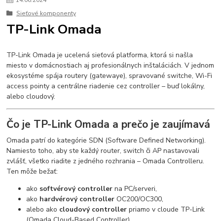
14
.
06
.
2024
Sieťové komponenty
TP-Link Omada
TP-Link Omada je ucelená sieťová platforma, ktorá si našla
miesto v domácnostiach aj profesionálnych inštaláciách. V jednom
ekosystéme spája routery (gatewaye), spravované switche, Wi-Fi
access pointy a centrálne riadenie cez controller – buď lokálny,
alebo cloudový.
Čo je TP-Link Omada a prečo je zaujímavá
Omada patrí do kategórie SDN (Software Defined Networking).
Namiesto toho, aby ste každý router, switch či AP nastavovali
zvlášť, všetko riadite z jedného rozhrania – Omada Controlleru.
Ten môže bežať:
ako
softvérový controller
na PC/serveri,
ako
hardvérový controller
OC200/OC300,
alebo ako
cloudový controller
priamo v cloude TP-Link
(Omada Cloud-Based Controller).