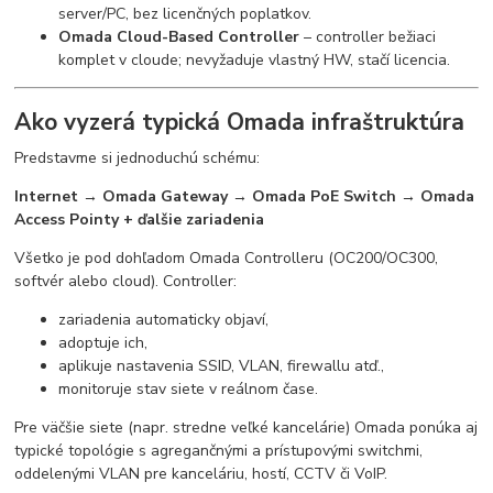
server/PC, bez licenčných poplatkov.
Omada Cloud-Based Controller
– controller bežiaci
komplet v cloude; nevyžaduje vlastný HW, stačí licencia.
Ako vyzerá typická Omada infraštruktúra
Predstavme si jednoduchú schému:
Internet → Omada Gateway → Omada PoE Switch → Omada
Access Pointy + ďalšie zariadenia
Všetko je pod dohľadom Omada Controlleru (OC200/OC300,
softvér alebo cloud). Controller:
zariadenia automaticky objaví,
adoptuje ich,
aplikuje nastavenia SSID, VLAN, firewallu atď.,
monitoruje stav siete v reálnom čase.
Pre väčšie siete (napr. stredne veľké kancelárie) Omada ponúka aj
typické topológie s agregančnými a prístupovými switchmi,
oddelenými VLAN pre kanceláriu, hostí, CCTV či VoIP.