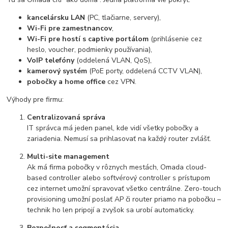
kancelársku LAN
(PC, tlačiarne, servery),
Wi-Fi pre zamestnancov
,
Wi-Fi pre hostí s captive portálom
(prihlásenie cez
heslo, voucher, podmienky používania),
VoIP telefóny
(oddelená VLAN, QoS),
kamerový systém
(PoE porty, oddelená CCTV VLAN),
pobočky a home office
cez VPN.
Výhody pre firmu:
Centralizovaná správa
IT správca má jeden panel, kde vidí všetky pobočky a
zariadenia. Nemusí sa prihlasovať na každý router zvlášť.
Multi-site management
Ak má firma pobočky v rôznych mestách, Omada cloud-
based controller alebo softvérový controller s prístupom
cez internet umožní spravovať všetko centrálne. Zero-touch
provisioning umožní poslať AP či router priamo na pobočku –
technik ho len pripojí a zvyšok sa urobí automaticky.
Bezpečnosť a segmentácia