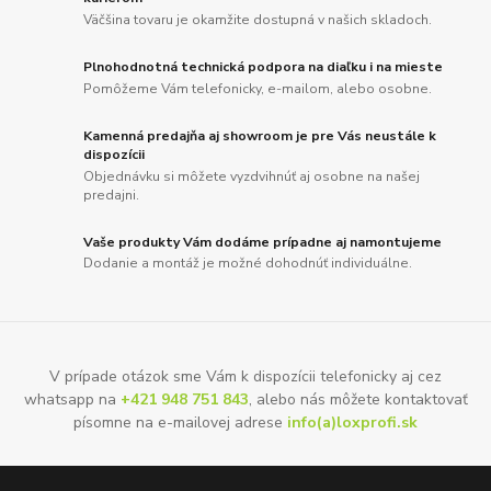
Väčšina tovaru je okamžite dostupná v našich skladoch.
Plnohodnotná technická podpora na diaľku i na mieste
Pomôžeme Vám telefonicky, e-mailom, alebo osobne.
Kamenná predajňa aj showroom je pre Vás neustále k
dispozícii
Objednávku si môžete vyzdvihnúť aj osobne na našej
predajni.
Vaše produkty Vám dodáme prípadne aj namontujeme
Dodanie a montáž je možné dohodnúť individuálne.
V prípade otázok sme Vám k dispozícii telefonicky aj cez
whatsapp na
+421 948 751 843
, alebo nás môžete kontaktovať
písomne na e-mailovej adrese
info(a)loxprofi.sk