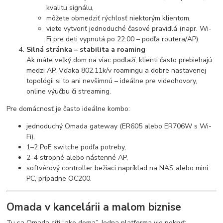
kvalitu signálu,
môžete obmedziť rýchlosť niektorým klientom,
viete vytvoriť jednoduché časové pravidlá (napr. Wi-
Fi pre deti vypnutá po 22:00 – podľa routera/AP).
Silná stránka – stabilita a roaming
Ak máte veľký dom na viac podlaží, klienti často prebiehajú
medzi AP. Vďaka 802.11k/v roamingu a dobre nastavenej
topológii si to ani nevšimnú – ideálne pre videohovory,
online výučbu či streaming.
Pre domácnosť je často ideálne kombo:
jednoduchý Omada gateway (ER605 alebo ER706W s Wi-
Fi),
1–2 PoE switche podľa potreby,
2–4 stropné alebo nástenné AP,
softvérový controller bežiaci napríklad na NAS alebo mini
PC, prípadne OC200.
Omada v kancelárii a malom biznise
Tu sa Omada cíti “ako doma”. Jedna platforma vie pokryť: