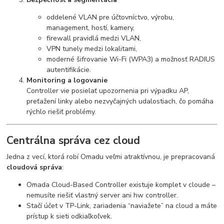
oddelené VLAN pre účtovníctvo, výrobu,
management, hostí, kamery,
firewall pravidlá medzi VLAN,
VPN tunely medzi lokalitami,
moderné šifrovanie Wi-Fi (WPA3) a možnosť RADIUS
autentifikácie.
Monitoring a logovanie
Controller vie posielať upozornenia pri výpadku AP,
preťažení linky alebo nezvyčajných udalostiach, čo pomáha
rýchlo riešiť problémy.
Centrálna správa cez cloud
Jedna z vecí, ktorá robí Omadu veľmi atraktívnou, je prepracovaná
cloudová správa
:
Omada Cloud-Based Controller existuje komplet v cloude –
nemusíte riešiť vlastný server ani hw controller.
Stačí účet v TP-Link, zariadenia “naviažete” na cloud a máte
prístup k sieti odkiaľkoľvek.