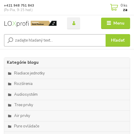
0
ks
+421 948 751 843
za
(Po-Pia, 9-15 hod.)
Menu
Hľadať
Kategórie blogu
Riadiace jednotky
Rozšírenia
Audiosystém
Tree prvky
Air prvky
Pure ovládače