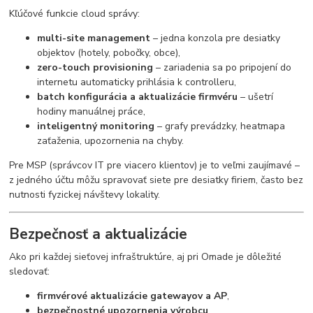
Kľúčové funkcie cloud správy:
multi-site management
– jedna konzola pre desiatky
objektov (hotely, pobočky, obce),
zero-touch provisioning
– zariadenia sa po pripojení do
internetu automaticky prihlásia k controlleru,
batch konfigurácia a aktualizácie firmvéru
– ušetrí
hodiny manuálnej práce,
inteligentný monitoring
– grafy prevádzky, heatmapa
zaťaženia, upozornenia na chyby.
Pre MSP (správcov IT pre viacero klientov) je to veľmi zaujímavé –
z jedného účtu môžu spravovať siete pre desiatky firiem, často bez
nutnosti fyzickej návštevy lokality.
Bezpečnosť a aktualizácie
Ako pri každej sieťovej infraštruktúre, aj pri Omade je dôležité
sledovať:
firmvérové aktualizácie gatewayov a AP
,
bezpečnostné upozornenia výrobcu
.