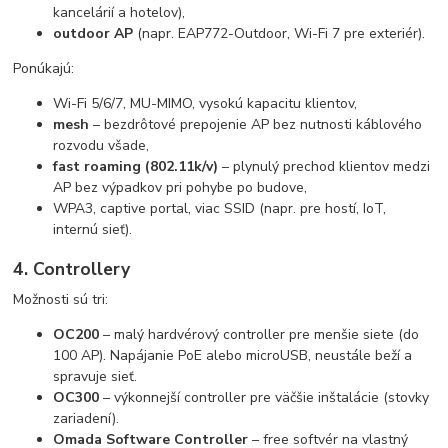
kancelárií a hotelov),
outdoor AP
(napr. EAP772-Outdoor, Wi-Fi 7 pre exteriér).
Ponúkajú:
Wi-Fi 5/6/7, MU-MIMO, vysokú kapacitu klientov,
mesh
– bezdrôtové prepojenie AP bez nutnosti káblového
rozvodu všade,
fast roaming (802.11k/v)
– plynulý prechod klientov medzi
AP bez výpadkov pri pohybe po budove,
WPA3, captive portal, viac SSID (napr. pre hostí, IoT,
internú sieť).
4. Controllery
Možnosti sú tri:
OC200
– malý hardvérový controller pre menšie siete (do
100 AP). Napájanie PoE alebo microUSB, neustále beží a
spravuje sieť.
OC300
– výkonnejší controller pre väčšie inštalácie (stovky
zariadení).
Omada Software Controller
– free softvér na vlastný