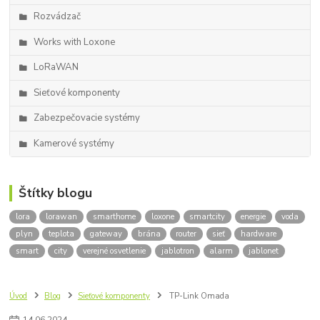
Rozvádzač
Works with Loxone
LoRaWAN
Sieťové komponenty
Zabezpečovacie systémy
Kamerové systémy
Štítky blogu
lora
lorawan
smarthome
loxone
smartcity
energie
voda
plyn
teplota
gateway
brána
router
sieť
hardware
smart
city
verejné osvetlenie
jablotron
alarm
jablonet
Úvod
Blog
Sieťové komponenty
TP-Link Omada