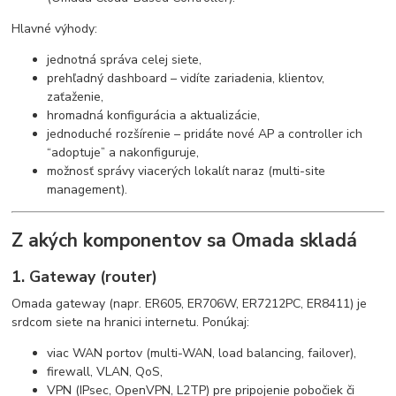
Hlavné výhody:
jednotná správa celej siete,
prehľadný dashboard – vidíte zariadenia, klientov,
zaťaženie,
hromadná konfigurácia a aktualizácie,
jednoduché rozšírenie – pridáte nové AP a controller ich
“adoptuje” a nakonfiguruje,
možnosť správy viacerých lokalít naraz (multi-site
management).
Z akých komponentov sa Omada skladá
1. Gateway (router)
Omada gateway (napr. ER605, ER706W, ER7212PC, ER8411) je
srdcom siete na hranici internetu. Ponúkaj:
viac WAN portov (multi-WAN, load balancing, failover),
firewall, VLAN, QoS,
VPN (IPsec, OpenVPN, L2TP) pre pripojenie pobočiek či