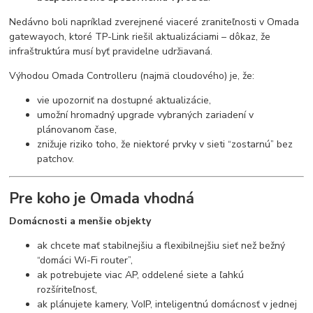
Nedávno boli napríklad zverejnené viaceré zraniteľnosti v Omada
gatewayoch, ktoré TP-Link riešil aktualizáciami – dôkaz, že
infraštruktúra musí byť pravidelne udržiavaná.
Výhodou Omada Controlleru (najmä cloudového) je, že:
vie upozorniť na dostupné aktualizácie,
umožní hromadný upgrade vybraných zariadení v
plánovanom čase,
znižuje riziko toho, že niektoré prvky v sieti “zostarnú” bez
patchov.
Pre koho je Omada vhodná
Domácnosti a menšie objekty
ak chcete mať stabilnejšiu a flexibilnejšiu sieť než bežný
“domáci Wi-Fi router”,
ak potrebujete viac AP, oddelené siete a ľahkú
rozšíriteľnosť,
ak plánujete kamery, VoIP, inteligentnú domácnosť v jednej