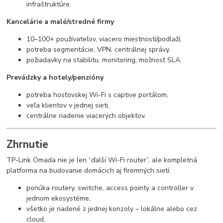
infraštruktúre.
Kancelárie a malé/stredné firmy
10–100+ používateľov, viacero miestností/podlaží,
potreba segmentácie, VPN, centrálnej správy,
požiadavky na stabilitu, monitoring, možnosť SLA.
Prevádzky a hotely/penzióny
potreba hosťovskej Wi-Fi s captive portálom,
veľa klientov v jednej sieti,
centrálne riadenie viacerých objektov.
Zhrnutie
TP-Link Omada nie je len “ďalší Wi-Fi router”, ale kompletná
platforma na budovanie domácich aj firemných sietí:
ponúka routery, switche, access pointy a controller v
jednom ekosystéme,
všetko je riadené z jednej konzoly – lokálne alebo cez
cloud,