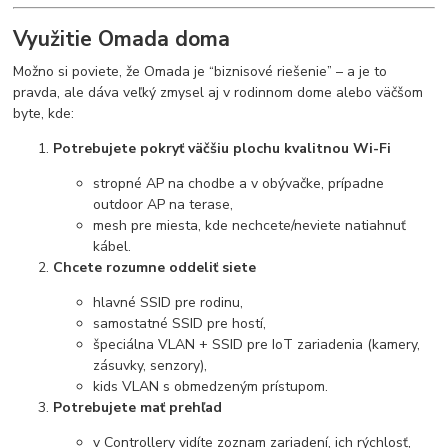
Využitie Omada doma
Možno si poviete, že Omada je “biznisové riešenie” – a je to
pravda, ale dáva veľký zmysel aj v rodinnom dome alebo väčšom
byte, kde:
Potrebujete pokryť väčšiu plochu kvalitnou Wi-Fi
stropné AP na chodbe a v obývačke, prípadne
outdoor AP na terase,
mesh pre miesta, kde nechcete/neviete natiahnuť
kábel.
Chcete rozumne oddeliť siete
hlavné SSID pre rodinu,
samostatné SSID pre hostí,
špeciálna VLAN + SSID pre IoT zariadenia (kamery,
zásuvky, senzory),
kids VLAN s obmedzeným prístupom.
Potrebujete mať prehľad
v Controllery vidíte zoznam zariadení, ich rýchlosť,