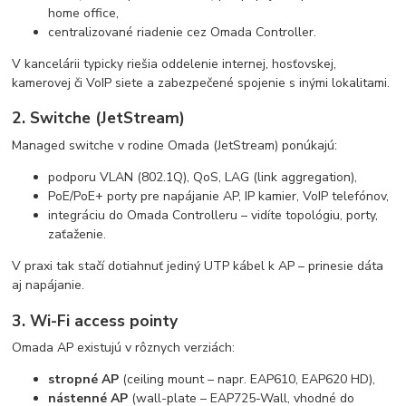
home office,
centralizované riadenie cez Omada Controller.
V kancelárii typicky riešia oddelenie internej, hosťovskej,
kamerovej či VoIP siete a zabezpečené spojenie s inými lokalitami.
2. Switche (JetStream)
Managed switche v rodine Omada (JetStream) ponúkajú:
podporu VLAN (802.1Q), QoS, LAG (link aggregation),
PoE/PoE+ porty pre napájanie AP, IP kamier, VoIP telefónov,
integráciu do Omada Controlleru – vidíte topológiu, porty,
zaťaženie.
V praxi tak stačí dotiahnuť jediný UTP kábel k AP – prinesie dáta
aj napájanie.
3. Wi-Fi access pointy
Omada AP existujú v rôznych verziách:
stropné AP
(ceiling mount – napr. EAP610, EAP620 HD),
nástenné AP
(wall-plate – EAP725-Wall, vhodné do