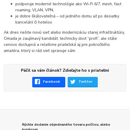
podporuje moderné technológie ako Wi-Fi 6/7, mesh, fast
roaming, VLAN, VPN,
je dobre škálovateľná – od jedného domu až po desiatky
kancelárií či hotelov.
Ak dnes riešite novú sieť alebo modernizáciu starej infraštruktúry,
Omada je zaujímavý kandidát: technicky dosť “profi”, ale stále
cenovo dostupná a relatívne priateľská aj pre pokročilého
amatéra, ktorý si rád sieť spravuje sám.
Páčil sa vám článok? Zdieľajte ho s priateľmi
Facebook
Twitter
Rýchle dodanie objednaného tovaru poštou, alebo
kuriérom